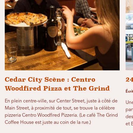
Cedar City Scène : Centro
2
Woodfired Pizza et The Grind
Écri
En plein centre-ville, sur Center Street, juste à côté de
Une
Main Street, à proximité de tout, se trouve la célèbre
par
pizzeria Centro Woodfired Pizzeria. (Le café The Grind
des
Coffee House est juste au coin de la rue.)
et 