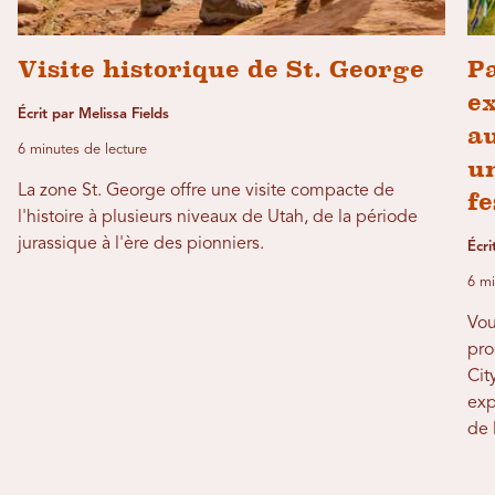
Visite historique de St. George
Pa
ex
Écrit par Melissa Fields
au
6 minutes de lecture
un
La zone St. George offre une visite compacte de
fe
l'histoire à plusieurs niveaux de Utah, de la période
jurassique à l'ère des pionniers.
Écri
6 mi
Vou
pro
Cit
exp
de 