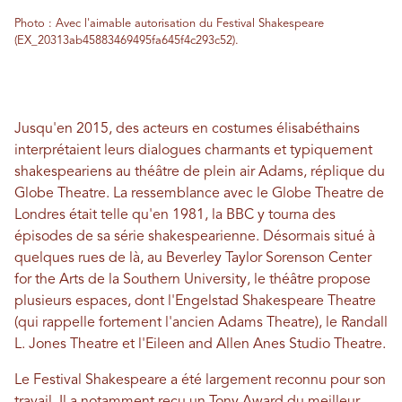
Photo : Avec l'aimable autorisation du Festival Shakespeare
(EX_20313ab45883469495fa645f4c293c52).
Jusqu'en 2015, des acteurs en costumes élisabéthains
interprétaient leurs dialogues charmants et typiquement
shakespeariens au théâtre de plein air Adams, réplique du
Globe Theatre. La ressemblance avec le Globe Theatre de
Londres était telle qu'en 1981, la BBC y tourna des
épisodes de sa série shakespearienne. Désormais situé à
quelques rues de là, au Beverley Taylor Sorenson Center
for the Arts de la Southern University, le théâtre propose
plusieurs espaces, dont l'Engelstad Shakespeare Theatre
(qui rappelle fortement l'ancien Adams Theatre), le Randall
L. Jones Theatre et l'Eileen and Allen Anes Studio Theatre.
Le Festival Shakespeare a été largement reconnu pour son
travail. Il a notamment reçu un Tony Award du meilleur