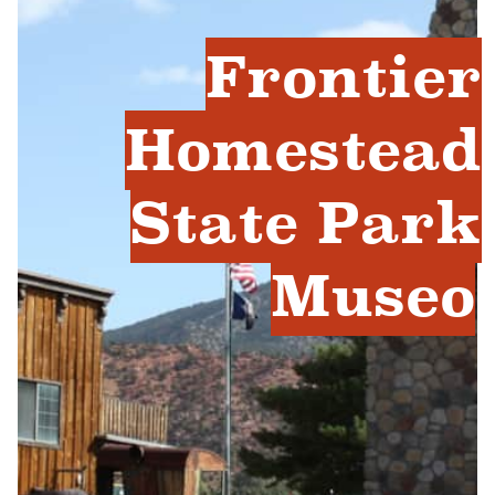
Frontier
Homestead
State Park
Museo