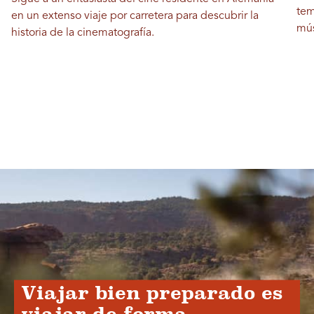
tem
en un extenso viaje por carretera para descubrir la
mús
historia de la cinematografía.
Viajar bien preparado es