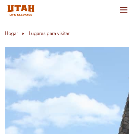
Alt
Skip to content
Hogar
Lugares para visitar