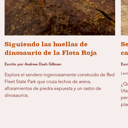
Siguiendo las huellas de
Se
dinosaurio de la Flota Roja
c
Escrito por Andrew Dash Gillman
Escr
Lect
Explora el sendero ingeniosamente construido de Red
Fleet State Park que cruza lechos de arena,
¿Qu
afloramientos de piedra expuesta y un rastro de
Uta
dinosaurios.
per
pla