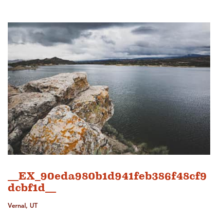
__EX_90eda980b1d941feb386f48cf9
dcbf1d__
Vernal, UT