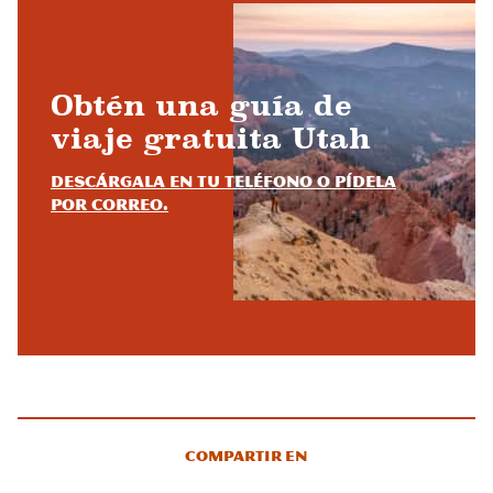
Obtén una guía de
viaje gratuita Utah
Descárgala en tu teléfono o pídela
por correo.
Compartir en