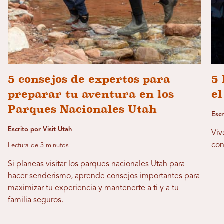
5 consejos de expertos para
5
preparar tu aventura en los
e
Parques Nacionales Utah
Esc
Escrito por Visit Utah
Viv
con
Lectura de 3 minutos
Si planeas visitar los parques nacionales Utah para
hacer senderismo, aprende consejos importantes para
maximizar tu experiencia y mantenerte a ti y a tu
familia seguros.