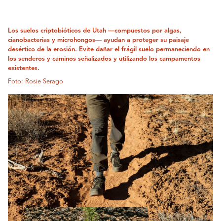
Los suelos criptobióticos de Utah —compuestos por algas,
cianobacterias y microhongos— ayudan a proteger su paisaje
desértico de la erosión. Evite dañar el frágil suelo permaneciendo en
los senderos y caminos señalizados y utilizando los campamentos
existentes.
Foto: Rosie Serago