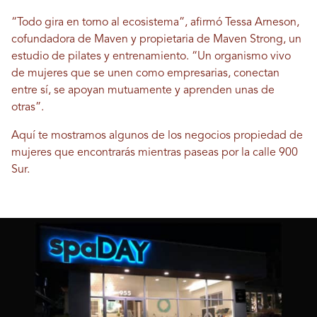
“Todo gira en torno al ecosistema”, afirmó Tessa Arneson,
cofundadora de Maven y propietaria de Maven Strong, un
estudio de pilates y entrenamiento. “Un organismo vivo
de mujeres que se unen como empresarias, conectan
entre sí, se apoyan mutuamente y aprenden unas de
otras”.
Aquí te mostramos algunos de los negocios propiedad de
mujeres que encontrarás mientras paseas por la calle 900
Sur.