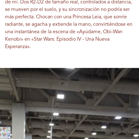
de mí. Dos R2-D2 de tamaño real, controlados a distancia,
se mueven por el suelo, y su sincronización no podría ser
más perfecta. Chocan con una Princesa Leia, que sonríe
radiante, se agacha y extiende la mano, convirtiéndose en
una instantánea de la escena de «Ayúdame, Obi-Wan
Kenobi» en «Star Wars: Episodio IV - Una Nueva
Esperanza».