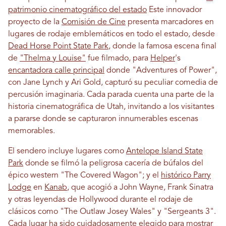
patrimonio cinematográfico del estado
Este innovador
proyecto de la
Comisión de Cine
presenta marcadores en
lugares de rodaje emblemáticos en todo el estado, desde
Dead Horse Point State Park
, donde la famosa escena final
de
"Thelma y Louise"
fue filmado, para
Helper
's
encantadora calle principal
donde "Adventures of Power",
con Jane Lynch y Ari Gold, capturó su peculiar comedia de
percusión imaginaria. Cada parada cuenta una parte de la
historia cinematográfica de Utah, invitando a los visitantes
a pararse donde se capturaron innumerables escenas
memorables.
El sendero incluye lugares como
Antelope Island State
Park
donde se filmó la peligrosa cacería de búfalos del
épico western "The Covered Wagon"; y el
histórico Parry
Lodge
en
Kanab
, que acogió a John Wayne, Frank Sinatra
y otras leyendas de Hollywood durante el rodaje de
clásicos como "The Outlaw Josey Wales" y "Sergeants 3".
Cada lugar ha sido cuidadosamente elegido para mostrar