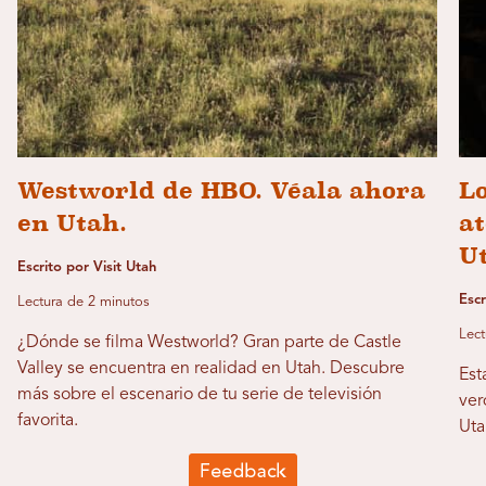
Westworld de HBO. Véala ahora
L
en Utah.
a
U
Escrito por Visit Utah
Escr
Lectura de 2 minutos
Lect
¿Dónde se filma Westworld? Gran parte de Castle
Valley se encuentra en realidad en Utah. Descubre
Est
más sobre el escenario de tu serie de televisión
ver
favorita.
Uta