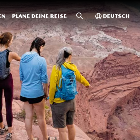
Website-Suche
Toggle Intern
en
Plane deine Reise
Deutsch