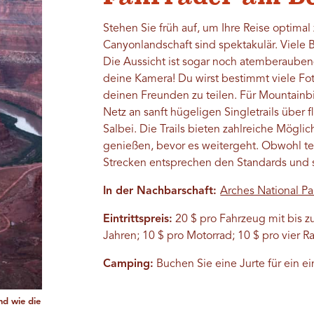
Stehen Sie früh auf, um Ihre Reise optima
Canyonlandschaft sind spektakulär. Viele
Die Aussicht ist sogar noch atemberauben
deine Kamera! Du wirst bestimmt viele Fo
deinen Freunden zu teilen. Für Mountainbi
Netz an sanft hügeligen Singletrails über
Salbei. Die Trails bieten zahlreiche Mögli
genießen, bevor es weitergeht. Obwohl t
Strecken entsprechen den Standards und si
In der Nachbarschaft:
Arches National Pa
Eintrittspreis:
20 $ pro Fahrzeug mit bis zu
Jahren; 10 $ pro Motorrad; 10 $ pro vier 
Camping:
Buchen Sie eine Jurte für ein e
nd wie die