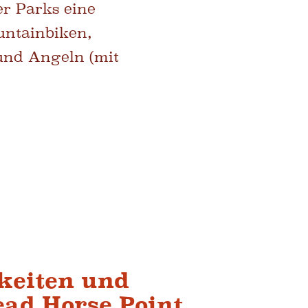
er Parks eine
untainbiken,
und Angeln (mit
keiten und
ad Horse Point