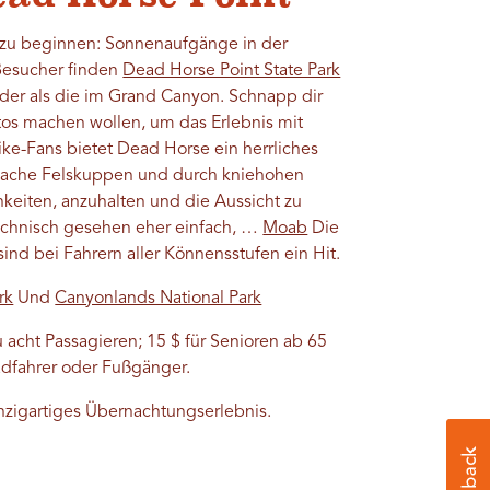
l zu beginnen: Sonnenaufgänge in der
 Besucher finden
Dead Horse Point State Park
der als die im Grand Canyon. Schnapp dir
tos machen wollen, um das Erlebnis mit
ke-Fans bietet Dead Horse ein herrliches
 flache Felskuppen und durch kniehohen
chkeiten, anzuhalten und die Aussicht zu
echnisch gesehen eher einfach, …
Moab
Die
nd bei Fahrern aller Könnensstufen ein Hit.
rk
Und
Canyonlands National Park
 acht Passagieren; 15 $ für Senioren ab 65
Radfahrer oder Fußgänger.
inzigartiges Übernachtungserlebnis.