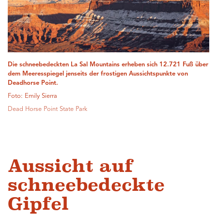
Die schneebedeckten La Sal Mountains erheben sich 12.721 Fuß über
dem Meeresspiegel jenseits der frostigen Aussichtspunkte von
Deadhorse Point.
Foto: Emily Sierra
Dead Horse Point State Park
Aussicht auf
schneebedeckte
Gipfel