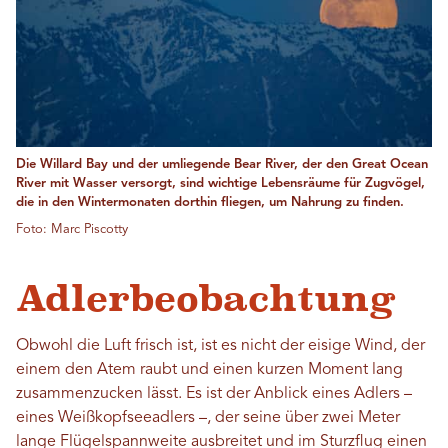
Die Willard Bay und der umliegende Bear River, der den Great Ocean
River mit Wasser versorgt, sind wichtige Lebensräume für Zugvögel,
die in den Wintermonaten dorthin fliegen, um Nahrung zu finden.
Foto: Marc Piscotty
Adlerbeobachtung
Obwohl die Luft frisch ist, ist es nicht der eisige Wind, der
einem den Atem raubt und einen kurzen Moment lang
zusammenzucken lässt. Es ist der Anblick eines Adlers –
eines Weißkopfseeadlers –, der seine über zwei Meter
lange Flügelspannweite ausbreitet und im Sturzflug einen