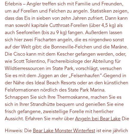
Erlebnis – Angler treffen sich mit Familie und Freunden,
um auf Forellen und Felchen zu angeln. Statistiken zeigen,
dass das Eis in sieben von zehn Jahren zufriert. Dann kann
man sowohl kapitale Cutthroat-Forellen (über 4,5 kg) als
auch Seeforellen (bis zu 9 kg) fangen. Außerdem lassen
sich hier zwei Fischarten angeln, die es nirgendwo sonst
auf der Welt gibt: die Bonneville-Felchen und die Maräne.
Die Cisco kann mit dem Kescher gefangen werden, oder,
wie Scott Tolentino, Fischereibiologe der Abteilung für
Wildtierressourcen im State Park, vorschlägt, versuchen
Sie es mit dem Jiggen an der „Felsenhaufen“-Gegend in
der Nähe des Ideal Beach Resorts oder an den künstlichen
Felsformationen nördlich des State Park Marina.
Schnappen Sie sich Ihre Thermoskanne, machen Sie es
sich in Ihrer Strandhütte bequem und genießen Sie eine
frisch gefangene, zweistellige Forelle mit herrlicher
Aussicht. Erfahren Sie mehr über
Angeln bei Bear Lake
Die
Hinweis: Die
Bear Lake Monster Winterfest
ist eine jährlich