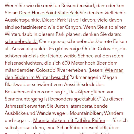
Wenn Sie wie die meisten Reisenden sind, dann denken
Sie an
Dead Horse Point State Park
Sie denken vielleicht:
Aussichtspunkte. Dieser Park ist voll davon, viele davon
sind so faszinierend wie der Canyon. Wenn Sie also einen
Winterurlaub in diesem Park planen, denken Sie daran:
schneebedeckt
Ganz genau, schneebedeckte rote Felsen
als Aussichtspunkte. Es gibt wenige Orte in Colorado, die
schöner sind als der leichte weiße Schnee auf den roten
Felsenschluchten, die sich 600 Meter hoch über dem
mäandernden Colorado River erheben.
(Lesen:
Wie man
den Süden im Winter besucht
)
Parkmanagerin Megan
Blackwelder schwärmt vom Aussichtsdeck des
Besucherzentrums und sagt: „Das Alpenglühen vor
Sonnenuntergang ist besonders spektakulär.“ Zu dieser
Jahreszeit erwarten Sie Jurten, atemberaubende
Ausblicke und Wanderwege – Mountainbiken, Wandern
und sogar …
Mountainbiken mit Fatbike-Reifen
— für sich
selbst, es sei denn, eine Schar Raben beschließt, über