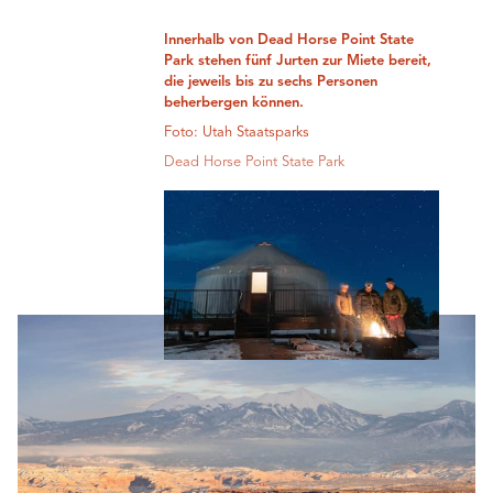
Innerhalb von Dead Horse Point State
Park stehen fünf Jurten zur Miete bereit,
die jeweils bis zu sechs Personen
beherbergen können.
Foto: Utah Staatsparks
Dead Horse Point State Park