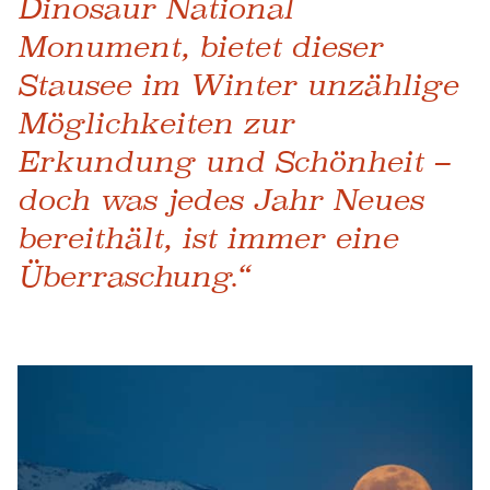
Dinosaur National
Monument, bietet dieser
Stausee im Winter unzählige
Möglichkeiten zur
Erkundung und Schönheit –
doch was jedes Jahr Neues
bereithält, ist immer eine
Überraschung.“