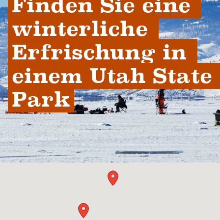
Finden Sie eine 
winterliche 
Erfrischung in 
einem Utah State 
Park