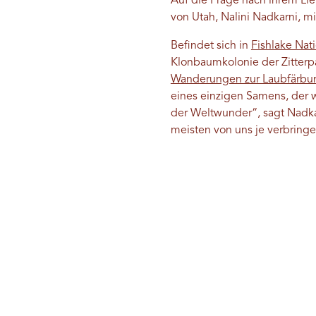
Auf die Frage nach ihrem Lie
von Utah, Nalini Nadkarni, m
Befindet sich in
Fishlake Nati
Klonbaumkolonie der Zitterpa
Wanderungen zur Laubfärbu
eines einzigen Samens, der w
der Weltwunder“, sagt Nadkar
meisten von uns je verbring