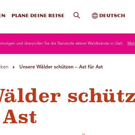
Website-Suche
Toggle Intern
en
Plane deine Reise
Deutsch
mmungen und überprüfen Sie die Standorte aktiver Waldbrände in Utah.
Mehr
cken
Unsere Wälder schützen – Ast für Ast
älder schüt
 Ast