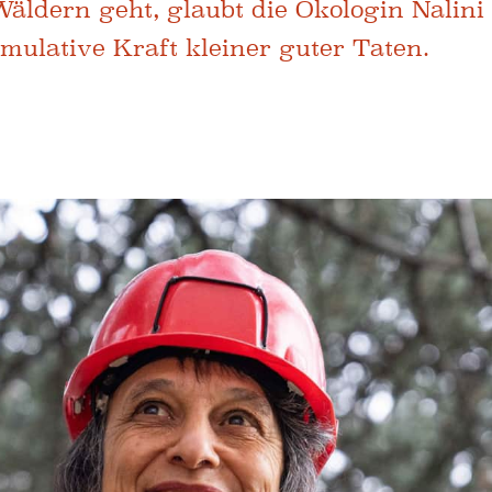
äldern geht, glaubt die Ökologin Nalini
umulative Kraft kleiner guter Taten.