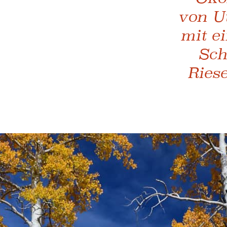
von Ut
mit e
Sch
Ries