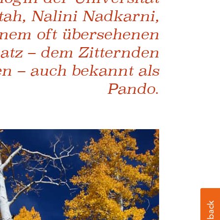
ah, Nalini Nadkarni,
inem oft übersehenen
atz – dem Zitternden
en – auch bekannt als
Pando.