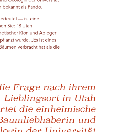
und Ökologin der Universität
h bekannt als Pando.
bedeutet — ist eine
en Sie: "
8 Utah
netischer Klon und Ableger
flanzt wurde. „Es ist eines
Bäumen verbracht hat als die
die Frage nach ihrem
Lieblingsort in Utah
rtet die einheimische
Baumliebhaberin und
login der Universität