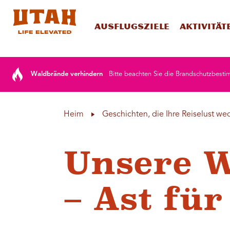
Ausflugsziele
Aktivität
Skip to content
Waldbrände verhindern
Bitte beachten Sie die Brandschutzbesti
Heim
Geschichten, die Ihre Reiselust we
Unsere W
– Ast für