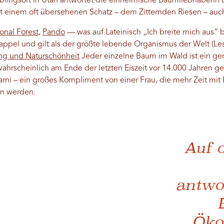
blingsort in Utah antwortet die einheimische Baumliebhaberin 
it einem oft übersehenen Schatz – dem Zitternden Riesen – auc
onal Forest
,
Pando
— was auf Lateinisch „Ich breite mich aus“ 
ppel und gilt als der größte lebende Organismus der Welt (Les
ng und Naturschönheit
Jeder einzelne Baum im Wald ist ein ge
ahrscheinlich am Ende der letzten Eiszeit vor 14.000 Jahren gep
ni – ein großes Kompliment von einer Frau, die mehr Zeit mit 
en werden.
Auf 
antwo
Öko