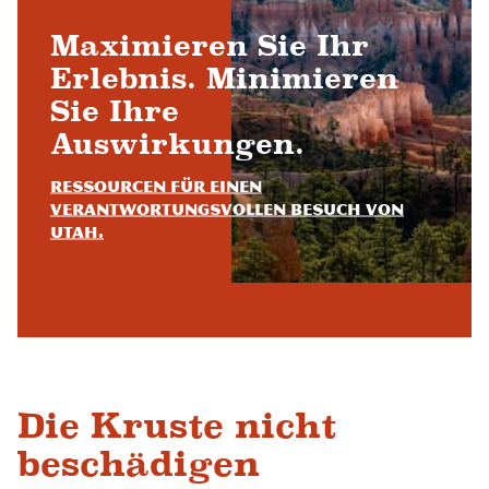
Maximieren Sie Ihr
Erlebnis. Minimieren
Sie Ihre
Auswirkungen.
Ressourcen für einen
verantwortungsvollen Besuch von
Utah.
Die Kruste nicht
beschädigen