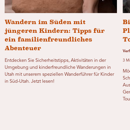
Wandern im Süden mit
Bi
jüngeren Kindern: Tipps für
P
ein familienfreundliches
T
Abenteuer
Ver
Entdecken Sie Sicherheitstipps, Aktivitäten in der
3 Mi
Umgebung und kinderfreundliche Wanderungen in
Möc
Utah mit unserem speziellen Wanderführer für Kinder
Sch
in Süd-Utah. Jetzt lesen!
Aus
Gen
Tou