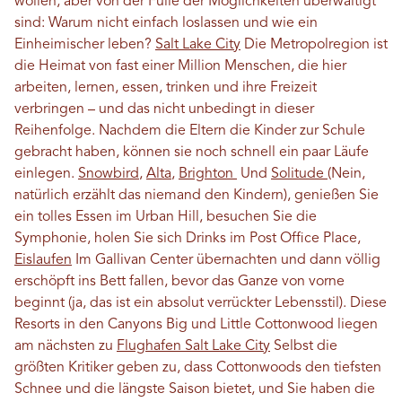
wollen, aber von der Fülle der Möglichkeiten überwältigt
sind: Warum nicht einfach loslassen und wie ein
Einheimischer leben?
Salt Lake City
Die Metropolregion ist
die Heimat von fast einer Million Menschen, die hier
arbeiten, lernen, essen, trinken und ihre Freizeit
verbringen – und das nicht unbedingt in dieser
Reihenfolge. Nachdem die Eltern die Kinder zur Schule
gebracht haben, können sie noch schnell ein paar Läufe
einlegen.
Snowbird
,
Alta
,
Brighton
Und
Solitude
(Nein,
natürlich erzählt das niemand den Kindern), genießen Sie
ein tolles Essen im Urban Hill, besuchen Sie die
Symphonie, holen Sie sich Drinks im Post Office Place,
Eislaufen
Im Gallivan Center übernachten und dann völlig
erschöpft ins Bett fallen, bevor das Ganze von vorne
beginnt (ja, das ist ein absolut verrückter Lebensstil). Diese
Resorts in den Canyons Big und Little Cottonwood liegen
am nächsten zu
Flughafen Salt Lake City
Selbst die
größten Kritiker geben zu, dass Cottonwoods den tiefsten
Schnee und die längste Saison bietet, und Sie haben die