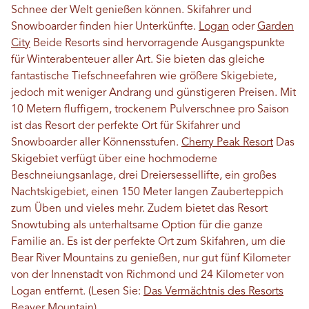
Schnee der Welt genießen können. Skifahrer und
Snowboarder finden hier Unterkünfte.
Logan
oder
Garden
City
Beide Resorts sind hervorragende Ausgangspunkte
für Winterabenteuer aller Art. Sie bieten das gleiche
fantastische Tiefschneefahren wie größere Skigebiete,
jedoch mit weniger Andrang und günstigeren Preisen. Mit
10 Metern fluffigem, trockenem Pulverschnee pro Saison
ist das Resort der perfekte Ort für Skifahrer und
Snowboarder aller Könnensstufen.
Cherry Peak Resort
Das
Skigebiet verfügt über eine hochmoderne
Beschneiungsanlage, drei Dreiersessellifte, ein großes
Nachtskigebiet, einen 150 Meter langen Zauberteppich
zum Üben und vieles mehr. Zudem bietet das Resort
Snowtubing als unterhaltsame Option für die ganze
Familie an. Es ist der perfekte Ort zum Skifahren, um die
Bear River Mountains zu genießen, nur gut fünf Kilometer
von der Innenstadt von Richmond und 24 Kilometer von
Logan entfernt. (Lesen Sie:
Das Vermächtnis des Resorts
Beaver Mountain
)