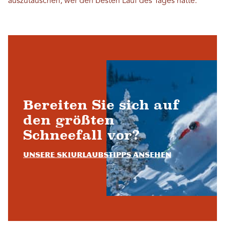
auszutauschen, wer den besten Lauf des Tages hatte.
Bereiten Sie sich auf
den größten
Schneefall vor?
Unsere Skiurlaubstipps ansehen