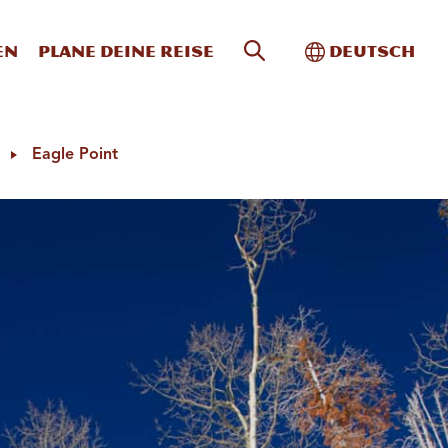
Website-Suche
Toggle Intern
en
Plane deine Reise
Deutsch
Eagle Point