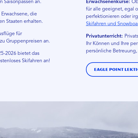
en Saisonpässen an.
Erwachsenenkurse:
Ob
für alle geeignet, egal 
 Erwachsene, die
perfektionieren oder i
en Staaten erhalten.
Skifahren und Snowboa
sflüge für
Privatunterricht:
Privat
zu Gruppenpreisen an.
Ihr Können und Ihre pe
persönliche Betreuung,
25-2026 bietet das
ostenloses Skifahren an!
Eagle Point Lekt