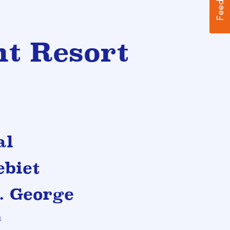
nt Resort
al
ebiet
. George
n