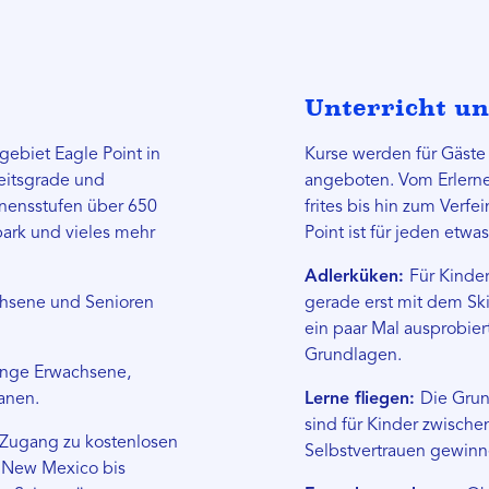
Unterricht un
gebiet Eagle Point in
Kurse werden für Gäste
eitsgrade und
angeboten. Vom Erlern
nnensstufen über 650
frites bis hin zum Verfe
park und vieles mehr
Point ist für jeden etwa
Adlerküken:
Für Kinder
chsene und Senioren
gerade erst mit dem Sk
ein paar Mal ausprobier
Grundlagen.
junge Erwachsene,
ranen.
Lerne fliegen:
Die Grund
sind für Kinder zwische
e Zugang zu kostenlosen
Selbstvertrauen gewin
n New Mexico bis