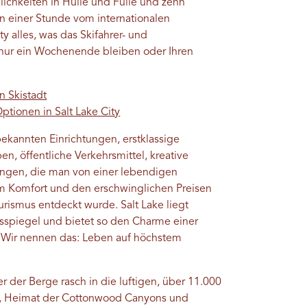
lichkeiten in Hülle und Fülle und zehn
n einer Stunde vom internationalen
ty alles, was das Skifahrer- und
 nur ein Wochenende bleiben oder Ihren
n Skistadt
ptionen in Salt Lake City
 bekannten Einrichtungen, erstklassige
n, öffentliche Verkehrsmittel, kreative
ltungen, die man von einer lebendigen
em Komfort und den erschwinglichen Preisen
rismus entdeckt wurde. Salt Lake liegt
esspiegel und bietet so den Charme einer
 Wir nennen das: Leben auf höchstem
r der Berge rasch in die luftigen, über 11.000
r, Heimat der Cottonwood Canyons und