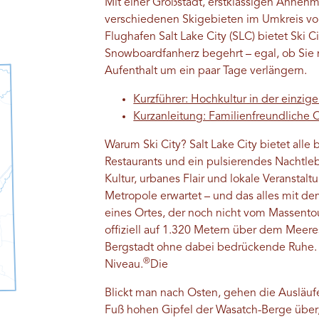
Mit einer Großstadt, erstklassigen Annehm
verschiedenen Skigebieten im Umkreis vo
Flughafen Salt Lake City (SLC) bietet Ski Ci
Snowboardfanherz begehrt – egal, ob Sie
Aufenthalt um ein paar Tage verlängern.
Kurzführer: Hochkultur in der einzige
Kurzanleitung: Familienfreundliche O
Warum Ski City? Salt Lake City bietet alle
Restaurants und ein pulsierendes Nachtlebe
Kultur, urbanes Flair und lokale Veransta
Metropole erwartet – und das alles mit d
eines Ortes, der noch nicht vom Massentou
offiziell auf 1.320 Metern über dem Meer
Bergstadt ohne dabei bedrückende Ruhe.
®
Niveau.
Die
Blickt man nach Osten, gehen die Ausläufe
Fuß hohen Gipfel der Wasatch-Berge übe