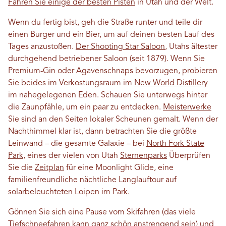
Fahren Sie einige der besten Pisten
in Utah und der Welt.
Wenn du fertig bist, geh die Straße runter und teile dir
einen Burger und ein Bier, um auf deinen besten Lauf des
Tages anzustoßen.
Der Shooting Star Saloon
, Utahs ältester
durchgehend betriebener Saloon (seit 1879). Wenn Sie
Premium-Gin oder Agavenschnaps bevorzugen, probieren
Sie beides im Verkostungsraum im
New World Distillery
im nahegelegenen Eden. Schauen Sie unterwegs hinter
die Zaunpfähle, um ein paar zu entdecken.
Meisterwerke
Sie sind an den Seiten lokaler Scheunen gemalt. Wenn der
Nachthimmel klar ist, dann betrachten Sie die größte
Leinwand – die gesamte Galaxie – bei
North Fork State
Park
, eines der vielen von Utah
Sternenparks
Überprüfen
Sie die
Zeitplan
für eine Moonlight Glide, eine
familienfreundliche nächtliche Langlauftour auf
solarbeleuchteten Loipen im Park.
Gönnen Sie sich eine Pause vom Skifahren (das viele
Tiefschneefahren kann ganz schön anstrengend sein) und