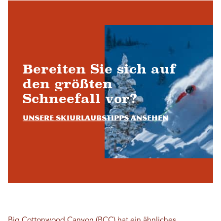
Bereiten Sie sich auf
den größten
Schneefall vor?
Unsere Skiurlaubstipps ansehen
Big Cottonwood Canyon (BCC) hat ein ähnliches