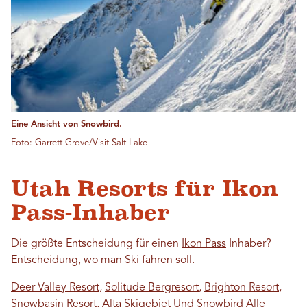
Eine Ansicht von Snowbird.
Foto: Garrett Grove/Visit Salt Lake
Utah Resorts für Ikon
Pass-Inhaber
Die größte Entscheidung für einen
Ikon Pass
Inhaber?
Entscheidung, wo man Ski fahren soll.
Deer Valley Resort
,
Solitude Bergresort
,
Brighton Resort
,
Snowbasin Resort
,
Alta Skigebiet
Und
Snowbird
Alle