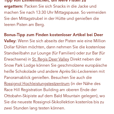
Tipp von Einheimischen, um leere Pisten zu
ergattern:
Packen Sie sich Snacks in die Jacke und
machen Sie nach 13:30 Uhr Mittagspause. So vermeiden
Sie den Mittagstrubel in der Hütte und genießen die
leeren Pisten am Berg.
Bonus-Tipp zum Finden kostenloser Artikel bei Deer
Valley:
Wenn Sie sich abseits der Pisten wie eine Million
Dollar fühlen möchten, dann nehmen Sie die kostenlose
Standseilbahn zur Lounge (für Familien) oder zur Bar (für
Erwachsene) in
St. Regis Deer Valley
Direkt neben der
Snow Park Lodge können Sie geschmolzene europäische
heiße Schokolade und andere Après-Ski-Leckereien mit
Panoramablick genießen. Besuchen Sie auch die
Rossignol Hochleistungstestzentrum
(in der Nähe des
Race Hill Registration Building am oberen Ende der
Ottobahn-Skipiste auf dem Bald Mountain gelegen), wo
Sie die neueste Rossignol-Skikollektion kostenlos bis zu
zwei Stunden lang testen können.