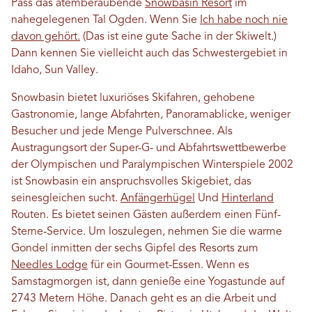
Pass das atemberaubende
Snowbasin Resort
im
nahegelegenen Tal Ogden. Wenn Sie
Ich habe noch nie
davon gehört.
(Das ist eine gute Sache in der Skiwelt.)
Dann kennen Sie vielleicht auch das Schwestergebiet in
Idaho, Sun Valley.
Snowbasin bietet luxuriöses Skifahren, gehobene
Gastronomie, lange Abfahrten, Panoramablicke, weniger
Besucher und jede Menge Pulverschnee. Als
Austragungsort der Super-G- und Abfahrtswettbewerbe
der Olympischen und Paralympischen Winterspiele 2002
ist Snowbasin ein anspruchsvolles Skigebiet, das
seinesgleichen sucht.
Anfängerhügel
Und
Hinterland
Routen. Es bietet seinen Gästen außerdem einen Fünf-
Sterne-Service. Um loszulegen, nehmen Sie die warme
Gondel inmitten der sechs Gipfel des Resorts zum
Needles Lodge
für ein Gourmet-Essen. Wenn es
Samstagmorgen ist, dann genieße eine Yogastunde auf
2743 Metern Höhe. Danach geht es an die Arbeit und