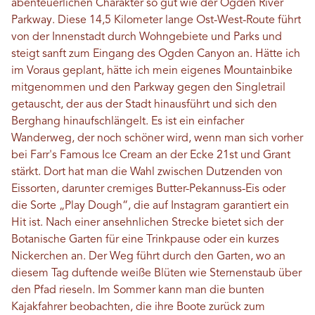
abenteuerlichen Charakter so gut wie der Ogden River
Parkway. Diese 14,5 Kilometer lange Ost-West-Route führt
von der Innenstadt durch Wohngebiete und Parks und
steigt sanft zum Eingang des Ogden Canyon an. Hätte ich
im Voraus geplant, hätte ich mein eigenes Mountainbike
mitgenommen und den Parkway gegen den Singletrail
getauscht, der aus der Stadt hinausführt und sich den
Berghang hinaufschlängelt. Es ist ein einfacher
Wanderweg, der noch schöner wird, wenn man sich vorher
bei Farr's Famous Ice Cream an der Ecke 21st und Grant
stärkt. Dort hat man die Wahl zwischen Dutzenden von
Eissorten, darunter cremiges Butter-Pekannuss-Eis oder
die Sorte „Play Dough“, die auf Instagram garantiert ein
Hit ist. Nach einer ansehnlichen Strecke bietet sich der
Botanische Garten für eine Trinkpause oder ein kurzes
Nickerchen an. Der Weg führt durch den Garten, wo an
diesem Tag duftende weiße Blüten wie Sternenstaub über
den Pfad rieseln. Im Sommer kann man die bunten
Kajakfahrer beobachten, die ihre Boote zurück zum