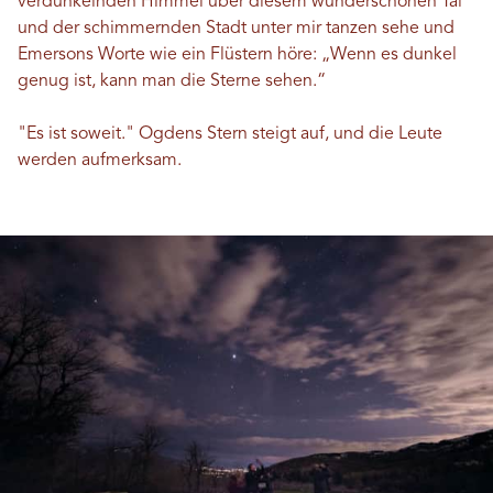
verdunkelnden Himmel über diesem wunderschönen Tal
und der schimmernden Stadt unter mir tanzen sehe und
Emersons Worte wie ein Flüstern höre: „Wenn es dunkel
genug ist, kann man die Sterne sehen.“
"Es ist soweit." Ogdens Stern steigt auf, und die Leute
werden aufmerksam.