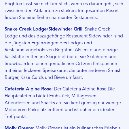
Brighton lässt Sie nicht im Stich, wenn es darum geht, sich
zwischen den Abfahrten zu stärken. Im gesamten Resort
finden Sie eine Reihe charmanter Restaurants.
Snake Creek Lodge/Sidewinder Grill
:
Snake Creek
Lodge und das dazugehörige Restaurant Sidewinder
sind
die jüngsten Ergänzungen des Lodge- und
Restaurantangebots von Brighton. Als erste und einzige
Raststätte mitten im Skigebiet bietet sie Skifahrern und
Snowboardern einen gemütlichen Ort zum Entspannen
mit einer leckeren Speisekarte, die unter anderem Smash
Burger, Käse-Curds und Biere umfasst.
Cafeteria Alpine Rose
: Der
Cafeteria Alpine Rose
Die
Hauptcafeteria bietet Frühstück, Mittagessen,
Abendessen und Snacks an. Sie liegt günstig nur wenige
Meter vom Parkplatz entfernt und ist daher ein idealer
Treffpunkt.
Molly Greens
:
Molly Greens
ist ein kulinarisches Erlebnis