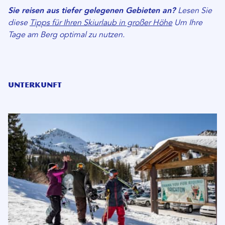
Sie reisen aus tiefer gelegenen Gebieten an?
Lesen Sie
diese
Tipps für Ihren Skiurlaub in großer Höhe
Um Ihre
Tage am Berg optimal zu nutzen.
Unterkunft