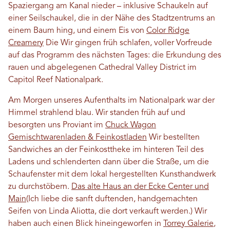
Spaziergang am Kanal nieder – inklusive Schaukeln auf
einer Seilschaukel, die in der Nähe des Stadtzentrums an
einem Baum hing, und einem Eis von
Color Ridge
Creamery
Die
Wir gingen früh schlafen, voller Vorfreude
auf das Programm des nächsten Tages: die Erkundung des
rauen und abgelegenen Cathedral Valley District im
Capitol Reef Nationalpark.
Am Morgen unseres Aufenthalts im Nationalpark war der
Himmel strahlend blau. Wir standen früh auf und
besorgten uns Proviant im
Chuck Wagon
Gemischtwarenladen & Feinkostladen
Wir bestellten
Sandwiches an der Feinkosttheke im hinteren Teil des
Ladens und schlenderten dann über die Straße, um die
Schaufenster mit dem lokal hergestellten Kunsthandwerk
zu durchstöbern.
Das alte Haus an der Ecke Center und
Main
(Ich liebe die sanft duftenden, handgemachten
Seifen von Linda Aliotta, die dort verkauft werden.) Wir
haben auch einen Blick hineingeworfen in
Torrey Galerie
,