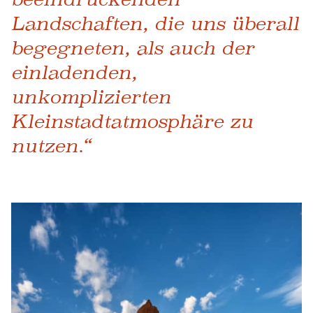
Landschaften, die uns überall
begegneten, als auch der
einladenden,
unkomplizierten
Kleinstadtatmosphäre zu
nutzen.“