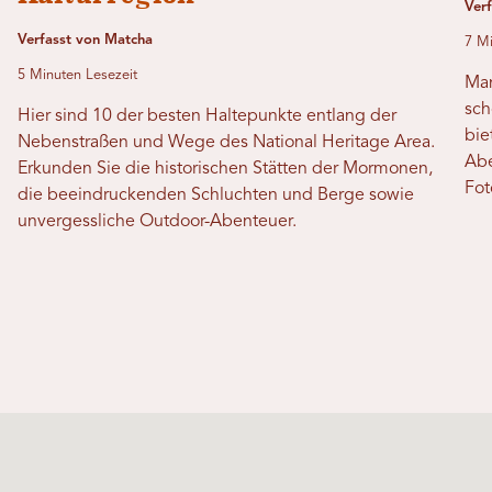
Verf
Verfasst von Matcha
7 Mi
5 Minuten Lesezeit
Man
sch
Hier sind 10 der besten Haltepunkte entlang der
bie
Nebenstraßen und Wege des National Heritage Area.
Abe
Erkunden Sie die historischen Stätten der Mormonen,
Fot
die beeindruckenden Schluchten und Berge sowie
unvergessliche Outdoor-Abenteuer.