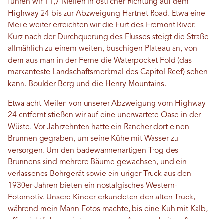
fuhren wir 11,7 Meilen in östlicher Richtung auf dem
Highway 24 bis zur Abzweigung Hartnet Road. Etwa eine
Meile weiter erreichten wir die Furt des Fremont River.
Kurz nach der Durchquerung des Flusses steigt die Straße
allmählich zu einem weiten, buschigen Plateau an, von
dem aus man in der Ferne die Waterpocket Fold (das
markanteste Landschaftsmerkmal des Capitol Reef) sehen
kann.
Boulder Berg
und die Henry Mountains.
Etwa acht Meilen von unserer Abzweigung vom Highway
24 entfernt stießen wir auf eine unerwartete Oase in der
Wüste. Vor Jahrzehnten hatte ein Rancher dort einen
Brunnen gegraben, um seine Kühe mit Wasser zu
versorgen. Um den badewannenartigen Trog des
Brunnens sind mehrere Bäume gewachsen, und ein
verlassenes Bohrgerät sowie ein uriger Truck aus den
1930er-Jahren bieten ein nostalgisches Western-
Fotomotiv. Unsere Kinder erkundeten den alten Truck,
während mein Mann Fotos machte, bis eine Kuh mit Kalb,