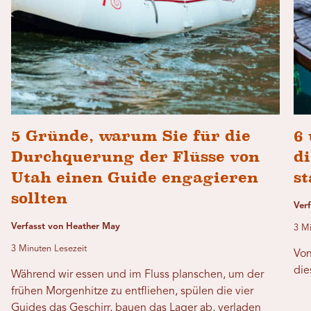
5 Gründe, warum Sie für die
6
Durchquerung der Flüsse von
d
Utah einen Guide engagieren
st
sollten
Ver
Verfasst von Heather May
3 Mi
3 Minuten Lesezeit
Von
die
Während wir essen und im Fluss planschen, um der
frühen Morgenhitze zu entfliehen, spülen die vier
Guides das Geschirr, bauen das Lager ab, verladen