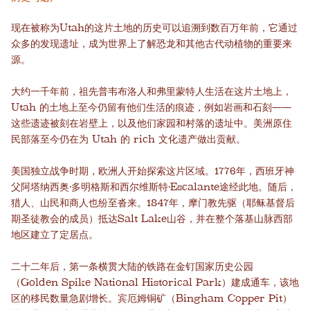
现在被称为Utah的这片土地的历史可以追溯到数百万年前，它通过
众多的发现遗址，成为世界上了解恐龙和其他古代动植物的重要来
源。
大约一千年前，祖先普韦布洛人和弗里蒙特人生活在这片土地上，
Utah 的土地上至今仍留有他们生活的痕迹，例如岩画和石刻——
这些遗迹被刻在岩壁上，以及他们家园和村落的遗址中。美洲原住
民部落至今仍在为 Utah 的 rich 文化遗产做出贡献。
美国独立战争时期，欧洲人开始探索这片区域。1776年，西班牙神
父阿塔纳西奥·多明格斯和西尔维斯特·Escalante途经此地。随后，
猎人、山民和商人也纷至沓来。1847年，摩门教先驱（耶稣基督后
期圣徒教会的成员）抵达Salt Lake山谷，并在整个落基山脉西部
地区建立了定居点。
二十二年后，第一条横贯大陆的铁路在金钉国家历史公园
（Golden Spike National Historical Park）建成通车，该地
区的移民数量急剧增长。宾厄姆铜矿（Bingham Copper Pit）