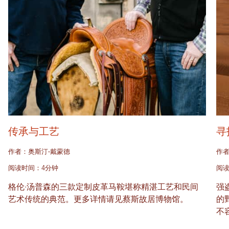
传承与工艺
寻
作者：奥斯汀·戴蒙德
作者
阅读时间：4分钟
阅读
格伦·汤普森的三款定制皮革马鞍堪称精湛工艺和民间
强盗
艺术传统的典范。更多详情请见蔡斯故居博物馆。
的
不