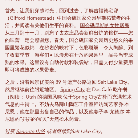
首先，让我们穿越时光，回到过去，了解吉福德宅邸
（Gifford Homestead）中国会礁国家公园早期拓荒者的生
活，并阅读有关他们生平的资料。
国会礁早期的女性居民
从三月到十一月，别忘了去农庄品尝新鲜出炉的馅饼——您
的味蕾一定会感谢您。春天，国会礁国家公园历史悠久的果
园里繁花似锦，在砂岩的映衬下，色彩斑斓，令人陶醉。到
了收获季节，游客们可以漫步在开放的果园里，品尝当季成
熟的水果。这里设有自助付款和装袋站，只需支付少量费用
即可将成熟的水果带走。
之后，沿着风景优美的 89 号遗产公路返回 Salt Lake City。
然后继续前往附近地区。
Spring City
在 Das Café 吃午餐
（阅读：
Utah 的德国风味
位于Spring City古朴而充满艺术
气息的主街上。不妨去马蹄山陶艺工作室拜访陶艺家乔·本
尼恩，他在那里出售自己的作品，以及他妻子李·尤德尔·本
尼恩的“妈妈的宝贝”天然松木药膏。
过夜
Sanpete 山谷
或者继续到Salt Lake City。