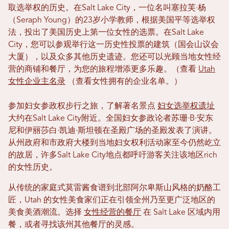
取选举权的历史。在Salt Lake City，一位名叫塞拉芙·杨
（Seraph Young）的23岁小学教师，根据美国平等选举权
法，投出了美国历史上第一位女性的选票。在Salt Lake
City，您可以参观举行这一历史性投票的建筑（国会山议会
大厦），以及众多其他历史遗迹。您还可以光顾当地女性经
营的商铺和餐厅，为您的旅程增添更多乐趣。（查看
Utah
女性企业主名录
（查看女性拥有的企业名单。）
参加妇女参政权步行之旅，了解著名景点
妇女选举权遗址
大约在Salt Lake City附近。全国妇女参政论者苏珊·B·安东
尼和伊丽莎白·凯迪·斯坦顿在圣殿广场的圣殿发表了演讲。
从州政府和市政府大楼到当地妇女权利活动家至今仍然屹立
的故居，许多Salt Lake City地点都呼吁游客关注该地区rich
的女性历史。
从传统的家庭式莫雷酱食谱到北部阿尔卑斯山风格的奶酪工
匠，Utah 的女性美食家们正在引领全州乃至更广泛地区的
美食美酒潮流。选择
女性经营的餐厅
在 Salt Lake 区域内用
餐，或者寻找该州其他餐厅的灵感。