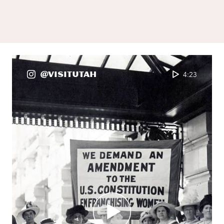
@VisitUtah
4:23