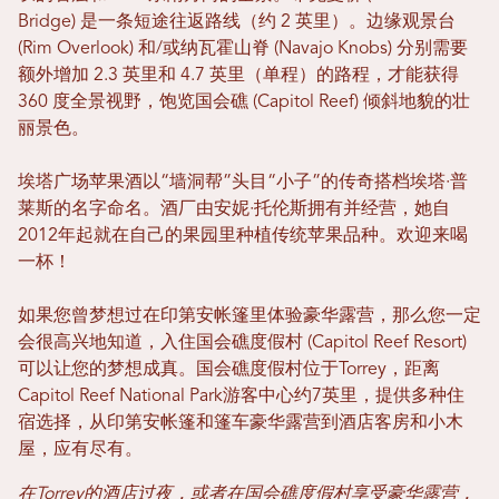
Bridge) 是一条短途往返路线（约 2 英里）。边缘观景台
(Rim Overlook) 和/或纳瓦霍山脊 (Navajo Knobs) 分别需要
额外增加 2.3 英里和 4.7 英里（单程）的路程，才能获得
360 度全景视野，饱览国会礁 (Capitol Reef) 倾斜地貌的壮
丽景色。
埃塔广场苹果酒以“墙洞帮”头目“小子”的传奇搭档埃塔·普
莱斯的名字命名。酒厂由安妮·托伦斯拥有并经营，她自
2012年起就在自己的果园里种植传统苹果品种。欢迎来喝
一杯！
如果您曾梦想过在印第安帐篷里体验豪华露营，那么您一定
会很高兴地知道，入住国会礁度假村 (Capitol Reef Resort)
可以让您的梦想成真。国会礁度假村位于Torrey，距离
Capitol Reef National Park游客中心约7英里，提供多种住
宿选择，从印第安帐篷和篷车豪华露营到酒店客房和小木
屋，应有尽有。
在Torrey的酒店过夜，或者在国会礁度假村享受豪华露营，