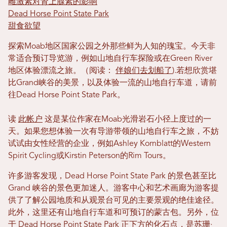
雌激素对肾上腺素的影响
Dead Horse Point State Park
甜食欲望
探索Moab地区国家公园之外那些鲜为人知的瑰宝。今天非
常适合预订导览游，例如山地自行车探险或在Green River
地区体验漂流之旅。（阅读：
伴娘们去划船了
).若想欣赏堪
比Grand峡谷的美景，以及体验一流的山地自行车道，请前
往Dead Horse Point State Park。
读
此帐户
这是某位作家在Moab光滑岩石小径上度过的一
天。如果您想体验一次有导游带领的山地自行车之旅，不妨
试试由女性经营的企业，例如Ashley Kornblatt的Western
Spirit Cycling或Kirstin Peterson的Rim Tours。
许多游客发现，Dead Horse Point State Park 的景色甚至比
Grand 峡谷的景色更加迷人。游客中心和艺术画廊为游客提
供了了解公园地质和从观景台可见的主要景观的绝佳途径。
此外，这里还有山地自行车道和可预订的蒙古包。另外，位
于 Dead Horse Point State Park 正下方的化石点，是苏珊·