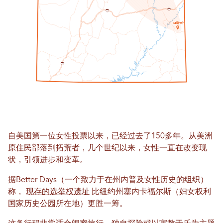
7
0
7
0
哦
一个
M
B
1
5
自美国第一位女性投票以来，已经过去了150多年。从美洲
原住民部落到拓荒者，几个世纪以来，女性一直在改变现
状，引领进步和变革。
据Better Days（一个致力于在州内普及女性历史的组织）
称，
现存的选举权遗址
比纽约州塞内卡福尔斯（妇女权利
国家历史公园所在地）更胜一筹。