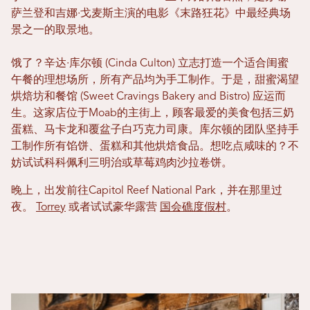
萨兰登和吉娜·戈麦斯主演的电影《末路狂花》中最经典场
景之一的取景地。
饿了？辛达·库尔顿 (Cinda Culton) 立志打造一个适合闺蜜
午餐的理想场所，所有产品均为手工制作。于是，甜蜜渴望
烘焙坊和餐馆 (Sweet Cravings Bakery and Bistro) 应运而
生。这家店位于Moab的主街上，顾客最爱的美食包括三奶
蛋糕、马卡龙和覆盆子白巧克力司康。库尔顿的团队坚持手
工制作所有馅饼、蛋糕和其他烘焙食品。想吃点咸味的？不
妨试试科科佩利三明治或草莓鸡肉沙拉卷饼。
晚上，出发前往Capitol Reef National Park，并在那里过
夜。
Torrey
或者试试豪华露营
国会礁度假村
。