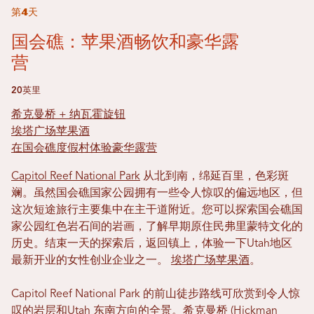
第4天
国会礁：苹果酒畅饮和豪华露
营
20英里
希克曼桥 + 纳瓦霍旋钮
埃塔广场苹果酒
在国会礁度假村体验豪华露营
Capitol Reef National Park
从北到南，绵延百里，色彩斑
斓。虽然国会礁国家公园拥有一些令人惊叹的偏远地区，但
这次短途旅行主要集中在主干道附近。您可以探索国会礁国
家公园红色岩石间的岩画，了解早期原住民弗里蒙特文化的
历史。结束一天的探索后，返回镇上，体验一下Utah地区
最新开业的女性创业企业之一。
埃塔广场苹果酒
。
Capitol Reef National Park 的前山徒步路线可欣赏到令人惊
叹的岩层和Utah 东南方向的全景。希克曼桥 (Hickman