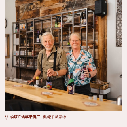
埃塔广场苹果酒厂
|
奥斯汀·戴蒙德