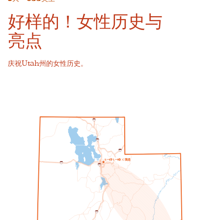
好样的！女性历史与
亮点
庆祝Utah州的女性历史。
1
5
1
5
8
0
一个
一个
我
S
L
T
L
K
E
C
T
是
8
0
2
1
5
1
5