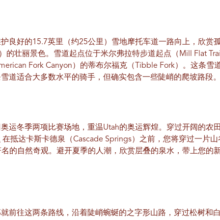
良好的15.7英里（约25公里）雪地摩托车道一路向上，欣赏孤峰（
gos）的壮丽景色。雪道起点位于米尔弗拉特步道起点（Mill Flat Tr
ican Fork Canyon）的蒂布尔福克（Tibble Fork）。
条雪道适合大多数水平的骑手，但确实包含一些陡峭的爬坡路段
奥运冬季两项比赛场地，重温Utah的奥运辉煌。穿过开阔的农
k
在抵达卡斯卡德泉（Cascade Springs）之前，您将穿过一
Canyon）著名的自然奇观。避开夏季的人潮，欣赏层叠的泉水，带上
那就前往这两条路线，沿着陡峭蜿蜒的之字形山路，穿过松树和