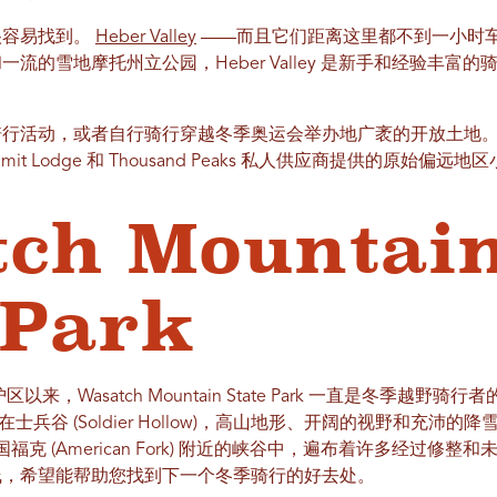
很容易找到。
Heber Valley
——而且它们距离这里都不到一小时
流的雪地摩托州立公园，Heber Valley 是新手和经验丰富
骑行活动，或者自行骑行穿越冬季奥运会举办地广袤的开放土地
ummit Lodge 和 Thousand Peaks 私人供应商提供的原始偏
tch Mountai
 Park
以来，Wasatch Mountain State Park 一直是冬季越
在士兵谷 (Soldier Hollow)，高山地形、开阔的视野和充沛
和美国福克 (American Fork) 附近的峡谷中，遍布着许多经过
线，希望能帮助您找到下一个冬季骑行的好去处。