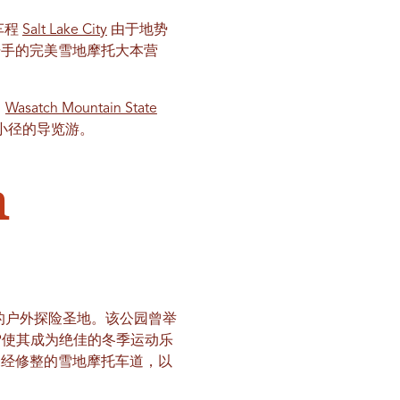
车程
Salt Lake City
由于地势
的骑手的完美雪地摩托大本营
。
Wasatch Mountain State
远地区小径的导览游。
n
野骑行者的户外探险圣地。该公园曾举
的降雪使其成为绝佳的冬季运动乐
修整和未经修整的雪地摩托车道，以