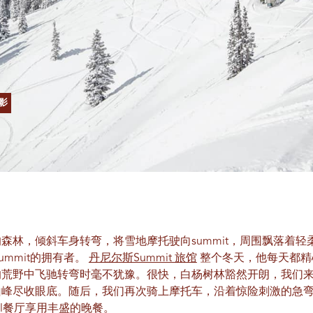
摄影
森林，倾斜车身转弯，将雪地摩托驶向summit，周围飘落着
ummit的拥有者。
丹尼尔斯Summit 旅馆
整个冬天，他每天都精
荒野中飞驰转弯时毫不犹豫。很快，白杨树林豁然开朗，我们来
山峰尽收眼底。随后，我们再次骑上摩托车，沿着惊险刺激的急
Grill餐厅享用丰盛的晚餐。