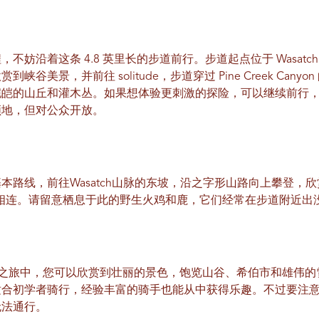
着这条 4.8 英里长的步道前行。步道起点位于 Wasatch Mount
赏到峡谷美景，并前往 solitude，步道穿过 Pine Creek Ca
皑皑的山丘和灌木丛。如果想体验更刺激的探险，可以继续前行
领地，但对公众开放。
线，前往Wasatch山脉的东坡，沿之字形山路向上攀登，欣赏Heb
相连。请留意栖息于此的野生火鸡和鹿，它们经常在步道附近出
托车之旅中，您可以欣赏到壮丽的景色，饱览山谷、希伯市和雄伟
适合初学者骑行，经验丰富的骑手也能从中获得乐趣。不过要注
无法通行。