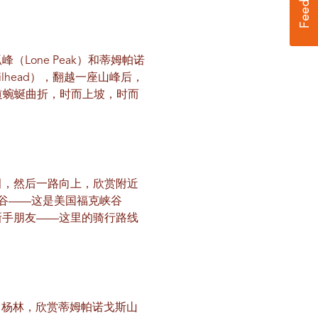
Lone Peak）和蒂姆帕诺
ailhead），翻越一座山峰后，
这条雪道蜿蜒曲折，时而上坡，时而
。
田，然后一路向上，欣赏附近
片山谷——这是美国福克峡谷
您的新手朋友——这里的骑行路线
白杨林，欣赏蒂姆帕诺戈斯山