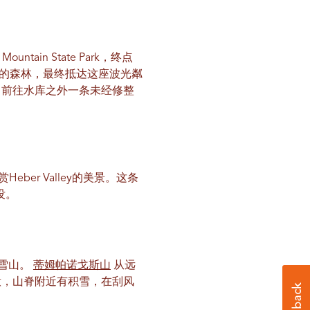
ain State Park，终点
nyon 的森林，最终抵达这座波光粼
，前往水库之外一条未经修整
er Valley的美景。这条
没。
的雪山。
蒂姆帕诺戈斯山
从远
意，山脊附近有积雪，在刮风