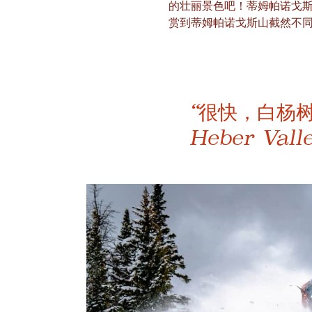
的壮丽景色吧！蒂姆帕诺戈
赏到蒂姆帕诺戈斯山截然不
“很快，白杨
Heber Va