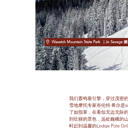
Wasatch Mountain State Park
| Jo Savage 
我们轰鸣着引擎，穿过茂密的
雪地摩托专家布伦特·希尔是s
了如指掌，在看似无边无际的
到壮丽的景色，远处巍峨的
时赶到温馨的Lodge Pole 