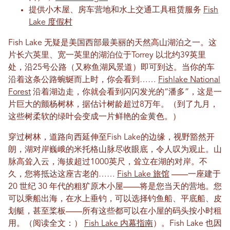
提供小木屋、房车营地和水上交通工具租赁服务
Fish
Lake 度假村
Fish Lake 无疑是美国西部最美丽的天然高山湖泊之一。这
片长六英里、宽一英里的湖泊位于Torrey 以北约39英里
处，沿25号公路（又称鱼湖风景道）即可到达。当你的车
沿着这条公路蜿蜒而上时，你会看到……
Fishlake National
Forest
沿着湖边走，你就会看到闪闪发光的“潘多”，这是一
片巨大的颤杨树林，据估计树龄超过8万年。（到了九月，
这些树柔软的绿叶会变成一片鲜艳的金黄色。）
穿过树林，道路向西延伸至Fish Lake的边缘，视野豁然开
朗，湖对岸巍峨的米托格山脉尽收眼底，令人叹为观止。山
脉高耸入云，海拔超过1000英尺，耸立在湖的对岸。不
久，您将抵达这座古老的……
Fish Lake 旅馆
——一座建于
20 世纪 30 年代的粗犷原木小屋——将是您当天的营地。您
可以乘船出海，在水上垂钓，可以选择钓鱼船、平底船、皮
划艇，甚至桨板——所有这些都可以在小屋的码头按小时租
用。（阅读全文：）
Fish Lake 内幕指南
）。Fish Lake 也因