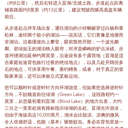
（约8公里），然后右转进入盲湖/北坡土路。步道起点距离
铺装路面约8英里（约13公里），建议驾驶四驱高底盘车辆
前往。
从步道起点停车场出发，通往湖泊的小径蜿蜒穿过白杨和黄
松林，途经两个较小的湖泊——说实话，它们更像是池塘而
非湖泊。沿着缓坡向上攀登，眼前豁然开朗：一个波光粼
粼、碧绿如玉的湖泊映入眼帘，对岸是嶙峋的驴点冰碛。步
道环绕湖泊延伸约两英里，沿途设有多个露营地（盲湖是适
合家庭短途背包旅行过夜的绝佳地点），以及几处开阔但多
石的地点，可供享用午餐、垂钓鳟鱼，或者，对于真正的冒
险家来说，还可以体验立式桨板运动。
您可以顺时针或逆时针方向环湖游览，但如果您选择逆时针
方向，不妨顺道前往绿湖（Green Lake），这段路程约一
英里，从您最初看到盲湖（Blind Lake）的地方出发，大约
三分之一英里处就有路标指示绿湖的去处。盲湖允许游泳，
但由于海拔高达10,000英尺，湖水会比较凉。凉爽的微风
令人倍感舒适，也能（基本）驱散蚊虫。务必在背包里放一