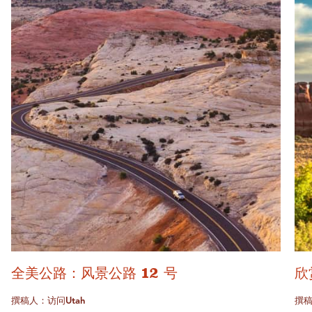
全美公路：风景公路 12 号
欣
撰稿人：访问Utah
撰稿