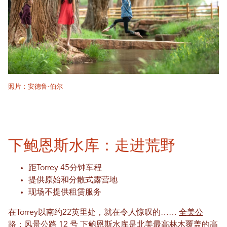
照片：安德鲁·伯尔
下鲍恩斯水库：走进荒野
距Torrey 45分钟车程
提供原始和分散式露营地
现场不提供租赁服务
在Torrey以南约22英里处，就在令人惊叹的……
全美公
路：风景公路 12 号
下鲍恩斯水库是北美最高林木覆盖的高