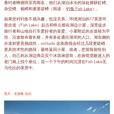
垂钓者蜂拥而至而闻名，他们从湖泊冰冷的深处捕获虹鳟、
杂交鳟、褐鳟和麦基诺鳟（阅读：
钓鱼 Fish Lake
）。
如果您对钓鱼不感兴趣，也没关系。环绕湖泊的17英里环
形步道（Fish Lake）起点和终点都在湖边小屋，深受徒步
旅行者和山地自行车爱好者的喜爱。小屋附近的步道较为平
坦，沿途散布着长椅，并有多处通往湖岸的入口。湖东侧的
步道则更具挑战性，solitude 这条路线会经过几段更陡峭、
更具技术性的路段，最终返回小屋。或者，把冒险留给别
人，自己则从湖边商店买个冰淇淋甜筒，在旅馆宽敞迷人的
老门廊上找个座位，花一个下午的时间沉浸在Fish Lake无
与伦比的美景中。
照片：安德鲁·伯尔