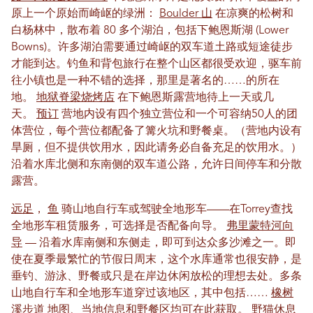
原上一个原始而崎岖的绿洲：
Boulder 山
在凉爽的松树和
白杨林中，散布着 80 多个湖泊，包括下鲍恩斯湖 (Lower
Bowns)。许多湖泊需要通过崎岖的双车道土路或短途徒步
才能到达。钓鱼和背包旅行在整个山区都很受欢迎，驱车前
往小镇也是一种不错的选择，那里是著名的……的所在
地。
地狱脊梁烧烤店
在下鲍恩斯露营地待上一天或几
天。
预订
营地内设有四个独立营位和一个可容纳50人的团
体营位，每个营位都配备了篝火坑和野餐桌。（营地内设有
旱厕，但不提供饮用水，因此请务必自备充足的饮用水。）
沿着水库北侧和东南侧的双车道公路，允许日间停车和分散
露营。
远足
，
鱼
骑山地自行车或驾驶全地形车——在Torrey查找
全地形车租赁服务，可选择是否配备向导。
弗里蒙特河向
导
— 沿着水库南侧和东侧走，即可到达众多沙滩之一。即
使在夏季最繁忙的节假日周末，这个水库通常也很安静，是
垂钓、游泳、野餐或只是在岸边休闲放松的理想去处。多条
山地自行车和全地形车道穿过该地区，其中包括……
橡树
溪步道
地图、当地信息和野餐区均可在此获取。
野猫休息