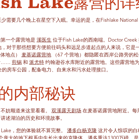
ish Lake露营的
至少需要几个晚上在星空下入眠。幸运的是，在Fishlake Nationa
达的第一个露营地是
溪医生
位于Fish Lake的西南端。Doctor Cr
体营地，对于那些想要方便前往码头和远足步道起点的人来说，它是
群体地点）
麦基诺露营地
（67 个营地）都隐匿在西岸公路旁的
看……
煎锅
和
派尤特
约翰逊谷水库附近的露营地。这些露营地
全的房车公园，配备电力、自来水和污水处理接口。
的内部秘诀
，不妨顺道来这里看看。
双溪露天剧场
在麦基诺露营地附近。每
，讲述湖泊的历史和环境故事。
 Lake，您的体验就不算完整。
潘多白杨克隆
这片令人惊叹的白
个庞大的地下根系中生长出来的克隆体。潘多重达1300万磅，