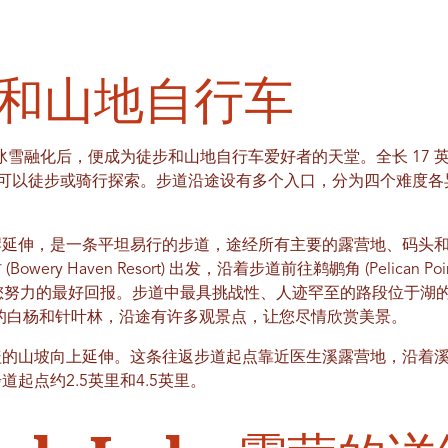
和山地自行车
ke 在冰雪融化后，便成为徒步和山地自行车爱好者的天堂。全长 17
的中心，您可以徒步或骑行探索。步道沿途设有多个入口，分为四个难
岸延伸，是一条平坦易行的步道，途经所有主要的露营地、码头
ery Haven Resort) 出发，沿着步道前往鹈鹕角 (Pelican
将是对您努力的最好回报。步道中最具挑战性、人迹罕至的路段位于
tains) 的白杨和针叶林，沿途有许多观景点，让您尽情欣赏美景。
盖的山坡向上延伸。这条往返步道起点靠近医生溪露营地，沿着
起点约2.5英里和4.5英里。