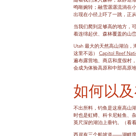
随着我们深入森林，寂静逐
鸣啭婉转；融雪潺潺流淌在
出现在小径上吓了一跳，正
当我们爬到足够高的地方，
着连绵起伏、森林覆盖的山
Utah 最大的天然高山湖泊，
这里不远）
Capitol Reef Nati
遍布露营地、商店和度假村
会成为体验高原和中部高原
如何以及
不出所料，钓鱼是这座高山湖
时也是虹鳟、科卡尼鲑鱼、杂
英尺深的湖泊上垂钓。（看
西岸有三个船坡道——湖畔