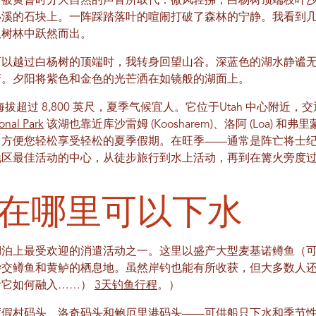
渐被黄昏时分大自然的声音所取代：微风轻拂，白杨树顶端枝叶
小溪的石块上。一阵踩踏落叶的喧闹打破了森林的宁静。我看到
从树林中跃然而出。
可以越过白杨树的顶端时，我转身回望山谷。深蓝色的湖水静谧
峦。夕阳将紫色和金色的光芒洒在如镜般的湖面上。
海拔超过 8,800 英尺，夏季气候宜人。它位于Utah 中心附近，
onal Park
该湖也靠近库沙雷姆 (Koosharem)、洛阿 (Loa) 和弗里蒙
，方便您轻松享受轻松的夏季假期。在旺季——通常是阵亡将士
地区最佳活动的中心，从徒步旅行到水上活动，再到在篝火旁度
在哪里可以下水
泊上最受欢迎的消遣活动之一​​。这里以盛产大型麦基诺鳟鱼（可
交鳟鱼和黄鲈的栖息地。虽然岸钓也能有所收获，但大多数人还
看它如何融入……）
3天钓鱼行程
。）
度假村码头、洛奇码头和鲍厄里港码头——可供船只下水和季节