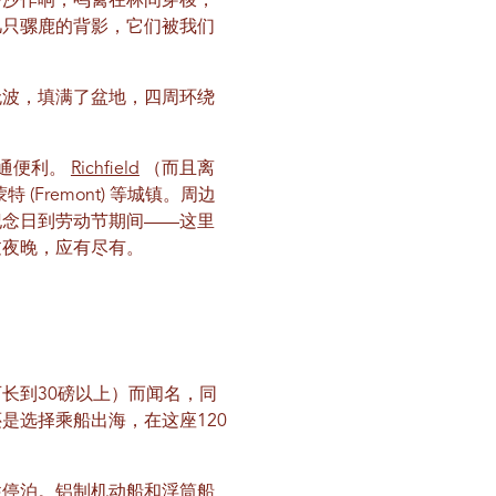
沙沙作响；鸣禽在林间穿梭，
几只骡鹿的背影，它们被我们
无波，填满了盆地，四周环绕
交通便利。
Richfield
（而且离
特 (Fremont) 等城镇。周边
纪念日到劳动节期间——这里
过夜晚，应有尽有。
长到30磅以上）而闻名，同
是选择乘船出海，在这座120
性停泊。铝制机动船和浮筒船