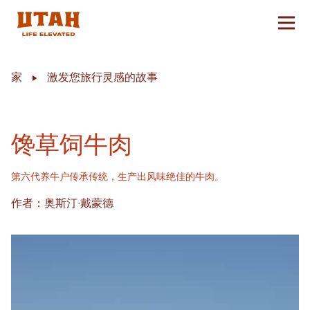
切换
Skip to content
家
激发您旅行灵感的故事
馋草饲牛肉
第六代养牛户传承传统，生产出风味绝佳的牛肉。
作者：奥斯汀·戴蒙德