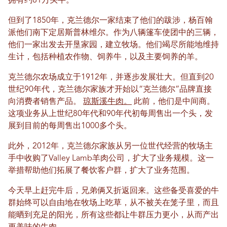
拥有约81万头牛。
但到了1850年，克兰德尔一家结束了他们的跋涉，杨百翰
派他们南下定居斯普林维尔。作为八辆篷车使团中的三辆，
他们一家出发去开垦家园，建立牧场。他们竭尽所能地维持
生计，包括种植农作物、饲养牛，以及主要饲养的羊。
克兰德尔农场成立于1912年，并逐步发展壮大。但直到20
世纪90年代，克兰德尔家族才开始以“克兰德尔”品牌直接
向消费​​者销售产品。
琼斯溪牛肉。
此前，他们是中间商。
这项业务从上世纪80年代和90年代初每周售出一个头，发
展到目前的每周售出1000多个头。
此外，2012年，克兰德尔家族从另一位世代经营的牧场主
手中收购了Valley Lamb羊肉公司，扩大了业务规模。这一
举措帮助他们拓展了餐饮客户群，扩大了业务范围。
今天早上赶完牛后，兄弟俩又折返回来。这些备受喜爱的牛
群始终可以自由地在牧场上吃草，从不被关在笼子里，而且
能晒到充足的阳光，所有这些都让牛群压力更小，从而产出