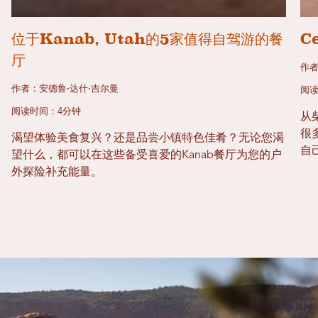
位于Kanab, Utah的5家值得自驾游的餐
C
厅
作
作者：安德鲁·达什·吉尔曼
阅读
阅读时间：4分钟
从
很
渴望体验美食复兴？还是品尝小镇特色佳肴？无论您渴
自
望什么，都可以在这些备受喜爱的Kanab餐厅为您的户
外探险补充能量。