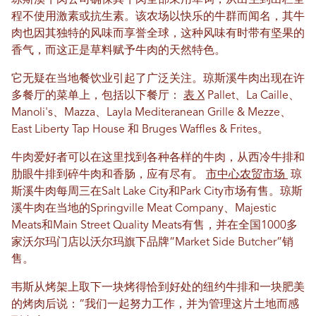
琼斯溪牛肉公司确保其牛肉全部采用草饲，从出生到出栏全
程不使用激素或抗生素。该农场以快乐的牛群而闻名，其牛
肉也因其独特的风味而享誉全球，这种风味有时带有坚果的
香气，而这正是草料赋予牛肉的天然特色。
它无疑在当地餐饮业引起了广泛关注。琼斯溪牛肉出现在许
多餐厅的菜单上，包括以下餐厅：
表 X
Pallet、La Caille、
Manoli's、Mazza、Layla Mediteranean Grille & Mezze、
East Liberty Tap House 和 Bruges Waffles & Frites。
牛肉爱好者可以在这里找到各种各样的牛肉，从西冷牛排和
肋眼牛排到碎牛肉和香肠，应有尽有。
市中心农贸市场
琼
斯溪牛肉每周三在Salt Lake City和Park City市场有售。琼斯
溪牛肉在当地的Springville Meat Company、Majestic
Meats和Main Street Quality Meats有售，并在全国1000多
家沃尔玛门店以沃尔玛旗下品牌“Market Side Butcher”销
售。
韦斯从烤架上取下一块烤得恰到好处的纽约牛排和一块肥美
的烤肉后说：“我们一起努力工作，并为管理这片土地而感