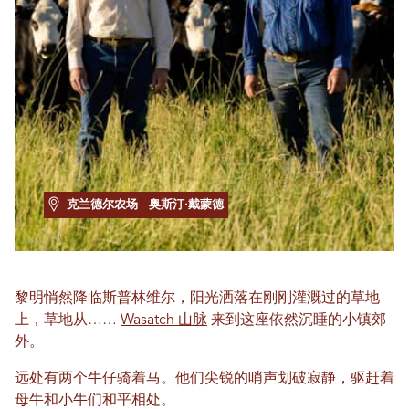
克兰德尔农场
奥斯汀·戴蒙德
黎明悄然降临斯普林维尔，阳光洒落在刚刚灌溉过的草地
上，草地从……
Wasatch 山脉
来到这座依然沉睡的小镇郊
外。
远处有两个牛仔骑着马。他们尖锐的哨声划破寂静，驱赶着
母牛和小牛们和平相处。