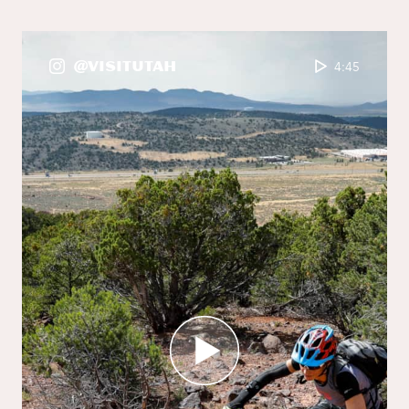
@VisitUtah
4:45