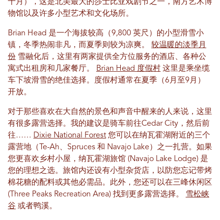
十月），这是北美最大的莎士比亚戏剧节之一，南方艺术博
物馆以及许多小型艺术和文化场所。
Brian Head 是一个海拔较高（9,800 英尺）的小型滑雪小
镇，冬季热闹非凡，而夏季则较为凉爽。
较温暖的淡季月
份
雪融化后，这里有两家提供全方位服务的酒店、各种公
寓式出租房和几家餐厅。
Brian Head 度假村
这里是乘坐缆
车下坡滑雪的绝佳选择。度假村通常在夏季（6月至9月）
开放。
对于那些喜欢在大自然的景色和声音中醒来的人来说，这里
有很多露营选择。我的建议是骑车前往Cedar City，然后前
往……
Dixie National Forest
您可以在纳瓦霍湖附近的三个
露营地（Te-Ah、Spruces 和 Navajo Lake）之一扎营。如果
您更喜欢乡村小屋，纳瓦霍湖旅馆 (Navajo Lake Lodge) 是
您的理想之选。旅馆内还设有小型杂货店，以防您忘记带烤
棉花糖的配料或其他必需品。此外，您还可以在三峰休闲区
(Three Peaks Recreation Area) 找到更多露营选择。
雪松峡
谷
或者鸭溪。