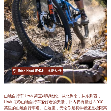
Brian Head 度假村
杰伊·达什
山地自行车
Utah 简直精彩绝伦。从北到南，从东到西，
Utah 堪称山地自行车爱好者的天堂，州内拥有超过 6,000
英里的山地自行车道。在这里，无论你是初学者还是极限高