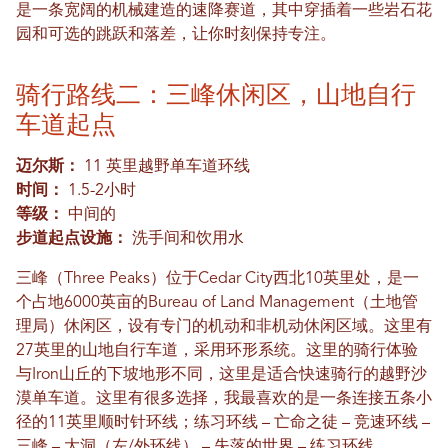
是一条宽阔的机械建造的速降赛道，其中穿插着一些岩石花
园和可选的跳跃和落差，让你时刻保持专注。
骑行路线二：三峰休闲区，山地自行
车道起点
迈尔斯：
11 英里越野单车道环线
时间：
1.5-2小时
等级：
中间的
步道起点设施：
洗手间和饮用水
三峰（Three Peaks）位于Cedar City西北10英里处，是一
个占地6000英亩的Bureau of Land Management（土地管
理局）休闲区，设有专门的机动和非机动休闲区域。这里有
27英里的山地自行车道，采用环形系统。这里的骑行体验
与Iron山丘的下坡地形不同，这里是适合快速骑行的越野沙
漠单车道。这里有很多选择，我最喜欢的是一条连接五条小
径的11英里顺时针环线；练习环线 – 亡命之徒 – 竞速环线 –
三峰 – 大洞（左/外环线） – 失落的世界 – 练习环线。