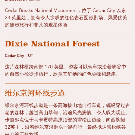
Cedar Breaks National Monument，位于 Cedar City 以东
23 英里处，拥有令人惊叹的红色岩石圆形剧场、风景优美
的徒步旅行和非凡的观星体验。
Dixie National Forest
Cedar City，UT
这片森林横跨南部 170 英里。游客可以驾车或沿着峡谷中
的自然小径徒步旅行，欣赏其鲜艳的红色尖峰和悬崖。
维尔京河环线步道
维尔京河环线步道是一条高海拔山地自行车道，蜿蜒穿过古
老的森林，越过高山草甸，沿途风光旖旎，令人叹为观止。
步道起点位于马卡贡特高原顶部的雪松山边缘，向西蜿蜒
32英里，沿着维尔京河源头一路前行，最终抵达雪松峡谷
中心的伍兹牧场。