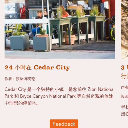
24 小时在 Cedar City
3
行
作者：莎拉·布劳恩
作者
Cedar City 是一个独特的小镇，是您前往 Zion National
Park 和 Bryce Canyon National Park 等自然奇观的旅途
阅读
中理想的停留地。
寻
浸