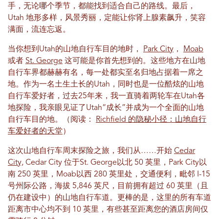
手，无论哪个季节，都能找到适合自己的路线。最后，
Utah 地形多样，风景秀丽，定能让你肾上腺素飙升，笑容
满面，流连忘返。
当你想到Utah的山地自行车目的地时，
Park City
，
Moab
或者
St. George
这可能是你首先想到的。这些地方在山地
自行车界都赫赫有名，每一处都实至名归地占据着一席之
地。作为一名土生土长的Utah，同时也是一位酷炫的山地
自行车爱好者，过去25年来，我一直骑着两轮车在Utah各
地探险，我亲眼见证了Utah“成长”并成为一个全面的山地
自行车目的地。（阅读：
Richfield 的隐秘小径：山地自行
车爱好者的天堂
）
这次山地自行车周末探险之旅，我们从……开始
Cedar
City,
Cedar City 位于St. George以北 50 英里，Park City以
南 250 英里，Moab以西 280 英里处，交通便利，毗邻 I-15
号州际公路，海拔 5,846 英尺，目前拥有超过 60 英里（且
仍在建设中）的山地自行车道。更棒的是，这里的所有车道
距离市中心均不到 10 英里，有些甚至距离您的酒店房间仅