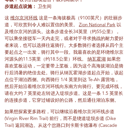
等级：
较长的选项适合中级到高级水平
步道起点设施：
卫生间
这
维尔京河环线
这是一条海拔极高（9100英尺）的壮丽步
道，可欣赏到令人难以置信的美景。
Zion National Park
以
及维尔京河的源头。这条步道全长34英里（约55公里），
可以乘坐接驳车一天内走完，或者对于寻求挑战的耐力爱好
者来说，也可以选择往返骑行。大多数骑行者选择从四个主
要起点之一出发，骑行其中一段。我最喜欢的是环绕维尔京
河源头的11.5英里（约18.5公里）环线。
纳瓦霍湖
如果您
喜欢桨板运动，一定要带上桨板，因为这个高海拔湖泊是骑
行后消暑的绝佳去处。骑行从纳瓦霍湖步道起点开始，该起
点位于湖泊西侧。向西骑行 1/4 英里到达 Te-Ah 露营地，
然后开始沿着维尔京河环线向东南方向骑行。要完成环线，
请在大约 7 英里处左转进入堤坝步道。这是一条 1.5 英里长
的连接步道，它穿过铺设好的公路，然后通往湖泊东侧。
如果想探索更多路程，可以继续沿着维尔京河环线步道
(Virgin River Rim Trail) 前行，而不是绕道堤坝步道 (Dike
Trail) 返回湖边。从这个岔路口到卡斯卡德瀑布 (Cascade