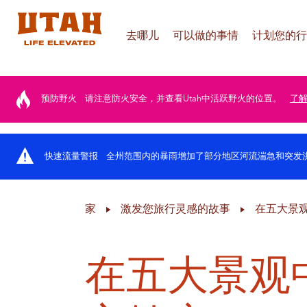
去哪儿
可以做的事情
计划您的行
Skip to content
预防野火
请注意防火安全，并查看Utah中活跃野火的位置。
了
快速流量警报
全州范围内的暴雨增加了部分地区河流湍急和突发
家
激发您旅行灵感的故事
在五大景
在五大景观