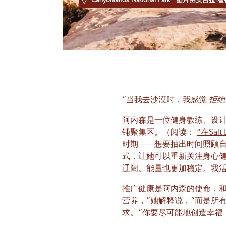
Canyonlands National Park
图片由安吉拉·霍
“当我去沙漠时，我感觉
拒绝
阿内森是一位健身教练、设
铺聚集区。（阅读：
“在Sa
时期——想要抽出时间照顾自
式，让她可以重新关注身心健
辽阔。能量也更加稳定。我
推广健康是阿内森的使命，和
营养，”她解释说，“而是所
求。“你要尽可能地创造幸福