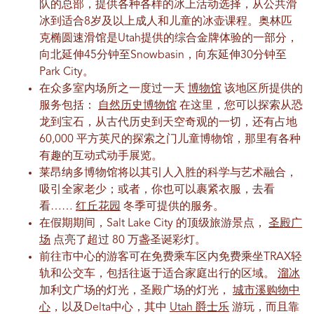
队的总部，提供各种各样的冰上活动选择，从公共滑
冰到适合8岁及以上成人和儿童的冰壶课程。奥林匹
克椭圆速滑馆是Utah提供的综合金牌体验的一部分，
向北延伸45分钟至Snowbasin，向东延伸30分钟至
Park City。
在众多室内场所之一度过一天
博物馆
该地区所提供的
服务包括：
自然历史博物馆
在这里，您可以探索从恐
龙到宝石，从古代历史到天空奇观的一切，还有占地
60,000 平方英尺的探索之门儿童博物馆，那里有各种
有趣的互动式动手展览。
莱昂纳多博物馆将以其引人入胜的科学与艺术融合，
吸引全家老少；或者，你也可以裹紧衣服，去看
看……
红丘花园
冬季可提供的服务。
在假期期间，Salt Lake City 的顶级旅游景点，
圣殿广
场
点亮了超过 80 万盏圣诞彩灯。
前往市中心的游客可在免费乘车区内免费乘坐TRAX轻
轨和公交车，包括往返于适合家庭出行的区域。
溜冰
加利文广场的灯光，圣殿广场的灯光，
城市溪购物中
心
，以及Delta中心，其中
Utah 爵士乐
游玩，而且靠