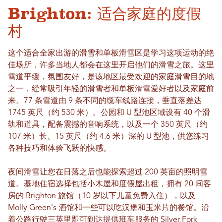
Brighton: 适合家庭的度假
村
这个适合全家出游的滑雪和单板滑雪区是学习这项运动的绝
佳场所，许多当地人都会在这里开启他们的滑雪之旅。这里
雪道平缓，氛围友好，是该地区最受欢迎的家庭滑雪目的地
之一，经常吸引年轻的滑雪者和单板滑雪爱好者以及家庭前
来。77 条雪道由 9 条不同的缆车线路连接，垂直落差达
1745 英尺（约 530 米）。公园和 U 型池区域设有 40 个滑
轨和道具，配备震撼的音响系统，以及一个 350 英尺（约
107 米）长、15 英尺（约 4.6 米）深的 U 型池，供您练习
各种技巧和体验飞跃的快感。
夜间滑雪让您在日落之后也能探索超过 200 英亩的照明雪
道。基地住宿选择包括小木屋和度假屋出租，拥有 20 间客
房的 Brighton 旅馆（10 岁以下儿童免费入住），以及
Molly Green's 酒馆和一些可以吃汉堡和玉米片的餐馆。沿
着公路行驶三英里即可到达提供班车服务的 Silver Fork