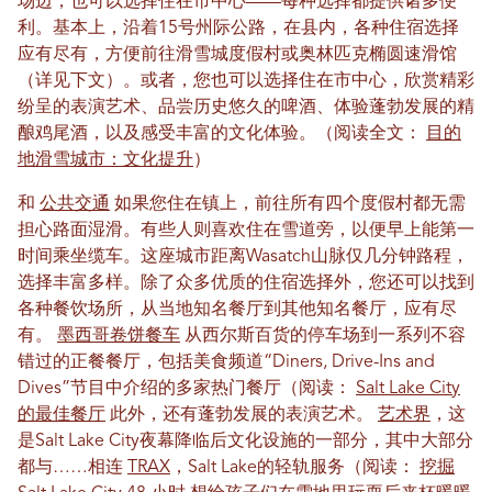
场边，也可以选择住在市中心——每种选择都提供诸多便
利。基本上，沿着15号州际公路，在县内，各种住宿选择
应有尽有，方便前往滑雪城度假村或奥林匹克椭圆速滑馆
（详见下文）。或者，您也可以选择住在市中心，欣赏精彩
纷呈的表演艺术、品尝历史悠久的啤酒、体验蓬勃发展的精
酿鸡尾酒，以及感受丰富的文化体验。（阅读全文：
目的
地滑雪城市：文化提升
）
和
公共交通
如果您住在镇上，前往所有四个度假村都无需
担心路面湿滑。有些人则喜欢住在雪道旁，以便早上能第一
时间乘坐缆车。这座城市距离Wasatch山脉仅几分钟路程，
选择丰富多样。除了众多优质的住宿选择外，您还可以找到
各种餐饮场所，从当地知名餐厅到其他知名餐厅，应有尽
有。
墨西哥卷饼餐车
从西尔斯百货的停车场到一系列不容
错过的正餐餐厅，包括美食频道“Diners, Drive-Ins and
Dives”节目中介绍的多家热门餐厅（阅读：
Salt Lake City
的最佳餐厅
此外，还有蓬勃发展的表演艺术。
艺术界
，这
是Salt Lake City夜幕降临后文化设施的一部分，其中大部分
都与……相连
TRAX
，Salt Lake的轻轨服务（阅读：
挖掘