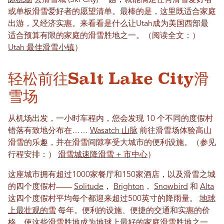
际机场
去滑雪城 (Ski City) 一趟，就能满足任何滑雪爱好者
或单板滑雪爱好者的愿望清单。最棒的是，这里既适合家庭
出游，又经济实惠。来看看是什么让Utah成为美国西部最
适合预算有限的家庭的滑雪胜地之一。（阅读全文：）
Utah 最佳滑雪小镇
）
轻松前往Salt Lake City滑
雪场
从机场出发，一小时车程内，您会发现 10 个不同的度假村
错落有致地分布在……
Wasatch 山脉
前往滑雪场体验高山
滑雪的乐趣，并在滑雪间隙享受大城市的便利设施。（参见
行程安排：）
滑雪城速降滑雪 + 市中心
）
这座城市拥有超过1000家餐厅和150家酒店，以及滑雪之城​​
的四个度假村——
Solitude
，
Brighton
，
Snowbird
和
Alta
这四个度假村平均每个都迎来超过500英寸的降雨量。
地球
上最壮观的雪
每年。便利的设施、便捷的交通和实惠的价
格，使这些滑雪胜地成为地球上最好的家庭滑雪胜地之一。