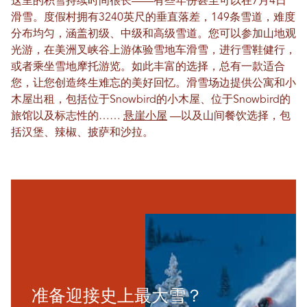
这里的积雪持续时间很长——有些年份甚至可以在7月4日
滑雪。度假村拥有3240英尺的垂直落差，149条雪道，难度
分布均匀，涵盖初级、中级和高级雪道。您可以参加山地观
光游，在美洲叉峡谷上游体验雪地车滑雪，进行雪鞋健行，
或者乘坐雪地摩托游览。如此丰富的选择，总有一款适合
您，让您创造终生难忘的美好回忆。滑雪场边提供公寓和小
木屋出租，包括位于Snowbird的小木屋、位于Snowbird的
旅馆以及标志性的……
悬崖小屋
—以及山间餐饮选择，包
括汉堡、辣椒、披萨和沙拉。
准备迎接史上最大雪？