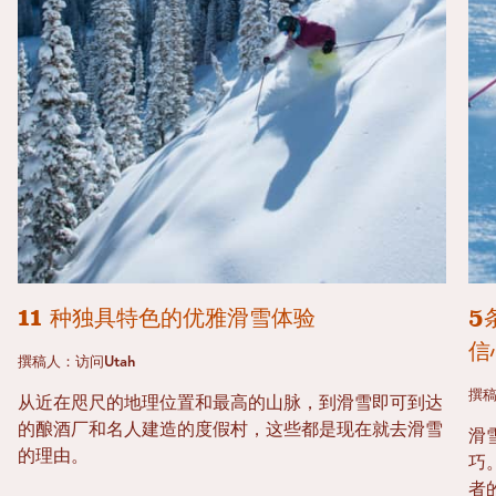
11 种独具特色的优雅滑雪体验
5
信
撰稿人：访问Utah
撰稿
从近在咫尺的地理位置和最高的山脉，到滑雪即可到达
的酿酒厂和名人建造的度假村，这些都是现在就去滑雪
滑
的理由。
巧
者