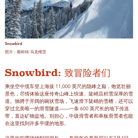
Snowbird
照片：斯科特·马克维茨
Snowbird: 致冒险者们
乘坐空中缆车登上海拔 11,000 英尺的隐峰之巅，饱览壮丽
景色，尽情体验这座传奇山峰上快速、陡峭且积雪深厚的雪
道。驰骋于开阔的碗状雪场，飞速滑下陡峭的雪槽，还可以
穿过北美唯一的滑雪隧道——一条 600 英尺长的地下传送
带，直达矿物盆地。别担心，中级滑雪者和单板滑雪者也能
在这里找到许多平缓的地形。