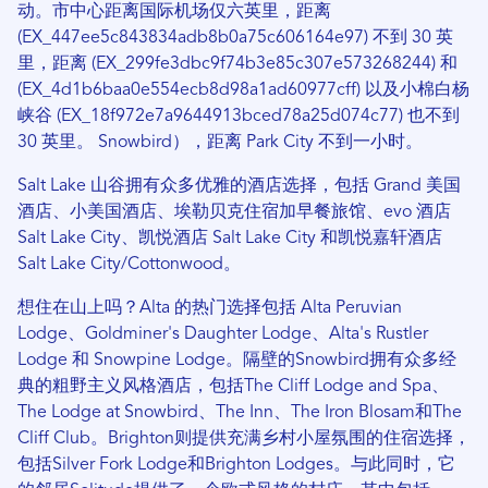
动。市中心距离国际机场仅六英里，距离
(EX_447ee5c843834adb8b0a75c606164e97) 不到 30 英
里，距离 (EX_299fe3dbc9f74b3e85c307e573268244) 和
(EX_4d1b6baa0e554ecb8d98a1ad60977cff) 以及小棉白杨
峡谷 (EX_18f972e7a9644913bced78a25d074c77) 也不到
30 英里。 Snowbird），距离 Park City 不到一小时。
Salt Lake 山谷拥有众多优雅的酒店选择，包括 Grand 美国
酒店、小美国酒店、埃勒贝克住宿加早餐旅馆、evo 酒店
Salt Lake City、凯悦酒店 Salt Lake City 和凯悦嘉轩酒店
Salt Lake City/Cottonwood。
想住在山上吗？Alta 的热门选择包括 Alta Peruvian
Lodge、Goldminer's Daughter Lodge、Alta's Rustler
Lodge 和 Snowpine Lodge。隔壁的Snowbird拥有众多经
典的粗野主义风格酒店，包括The Cliff Lodge and Spa、
The Lodge at Snowbird、The Inn、The Iron Blosam和The
Cliff Club。Brighton则提供充满乡村小屋氛围的住宿选择，
包括Silver Fork Lodge和Brighton Lodges。与此同时，它