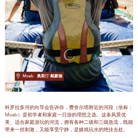
Moab
奥斯汀·戴蒙德
科罗拉多河的向导会告诉你，费舍尔塔附近的河段（坐标：
Moab）是初学者和家庭一日游的理想之选。这条风景优
美、适合家庭游玩的河流，拥有各种二级和三级急流，既能
带来一丝刺激，又能享受宁静，是嬉戏玩水的绝佳去处。