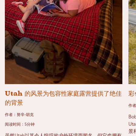
Utah 的风景为包容性家庭露营提供了绝佳
彩
的背景
作者
作者：努辛·胡克
Bo
U
阅读时间：5分钟
景