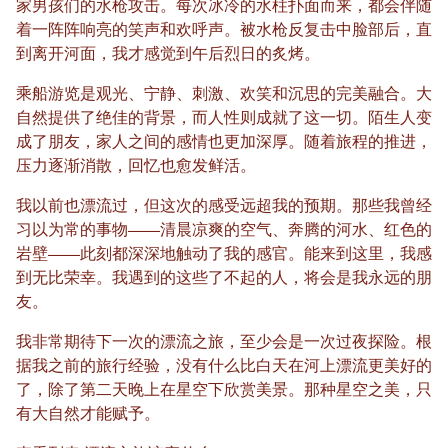
家男孩们的水枪攻击。每次冰冷的水柱扑面而来，都会伴随
着一阵阵响亮的笑声和欢呼声。被水枪反复击中脸部后，直
到离开河面，我才感觉到午后烈日的炙烤。
乘船游览是观光、宁静、刺激、欢笑和沉思的完美融合。大
自然提供了绝佳的背景，而人性则成就了这一切。陌生人变
成了朋友，家人之间的感情也更加深厚。随着旅程的推进，
压力逐渐消散，回忆也愈发鲜活。
我以前也漂流过，但这次的感受远超我的预期。那些我曾经
习以为常的事物——清晨凉爽的空气、奔腾的河水、红色的
岩壁——此刻都深深地触动了我的感官。能来到这里，我感
到无比荣幸。我遇到的这些了不起的人，将会是我永远的朋
友。
我非常期待下一次的漂流之旅，至少会是一次过夜探险。根
据我之前的旅行经验，没有什么比白天在河上漂流更美好的
了，除了第二天晚上在星空下欣赏美景。那种星空之美，只
有大自然才能赋予。