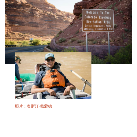
照片：奥斯汀·戴蒙德