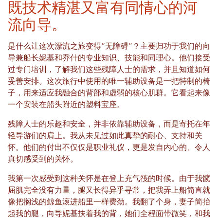
既技术精湛又富有同情心的河
流向导。
是什么让这次漂流之旅变得“无障碍”？主要归功于我们的向
导兼船长妮基和乔什的专业知识、技能和同理心。他们接受
过专门培训，了解我们这些残障人士的需求，并且知道如何
妥善安排。这次旅行中使用的唯一辅助设备是一把特制的椅
子，用来适应我融合的背部和虚弱的核心肌群。它看起来像
一个安装在船头附近的塑料宝座。
残障人士的乐趣和安全，并非依靠辅助设备，而是寄托在年
轻导游们的肩上。我从未见过如此真挚的耐心、支持和关
怀。他们的付出不仅仅是职业礼仪，更是发自内心的、令人
真切感受到的关怀。
我第一次感受到这种关怀是在登上充气筏的时候。由于我髋
屈肌完全没有力量，腿又长得异乎寻常，把我弄上船简直就
像把搁浅的鲸鱼滚进船里一样费劲。我翻了个身，妻子简抬
起我的腿，向导妮基扶着我的背，她们全程面带微笑，和我