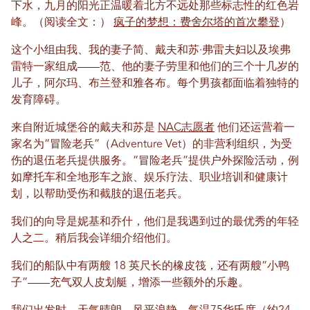
下水，九月的阳光正温暖着北方不远处那些标志性的红色岩
峰。（阅读全文：）
疯子的梦想：费舍尔塔的首次攀登
）
这个小组由我、我的妻子简、戴夫和苏·弗雷夫妇以及埃弗
雷特一家组成——范、他的妻子劳里和他们的三个十几岁的
儿子，阿尔玛、布兰登和雅各布。每个男孩都面临着独特的
发育障碍。
来自附近城堡谷的戴夫和苏是
NAC志愿者
他们还运营着一
家名为“冒险老兵”（Adventure Vet）的非营利组织，为受
伤的退伍老兵提供服务。“冒险老兵”提供户外探险活动，例
如摩托车和全地形车之旅、娱乐疗法、职业培训和健康计
划，以帮助受伤和截肢的退伍老兵。
我们的向导是妮基和乔什，他们是我遇到过的最优秀的年轻
人之二。稍后我会详细介绍他们。
我们的船队中有两艘 18 英尺长的橡皮筏，还有两艘“小鸭
子”——充气双人皮划艇，增添一些额外的乐趣。