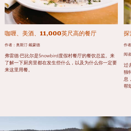
咖喱、美酒、11,000英尺高的餐厅
探
作者：奥斯汀·戴蒙德
作
阅读
弗雷德·巴比尔是Snowbird度假村餐厅的餐饮总监。来
了解一下厨房里都在发生些什么，以及为什么你一定要
过
来这里用餐。
独
息
帮