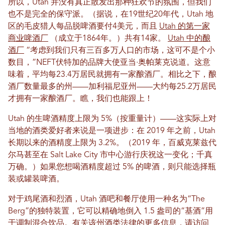
所以，Utah 并没有真正散发出那种狂欢节的氛围，但我们
也不是完全的保守派。（据说，在19世纪20年代，Utah 地
区的毛皮猎人每品脱啤酒要付4美元，而且
Utah 的第一家
商业啤酒厂
（成立于1864年。）共有14家。
Utah 中的酿
酒厂
“考虑到我们只有三百多万人口的市场，这可不是个小
数目，”NEFT伏特加的品牌大使亚当·奥帕莱克说道。这意
味着，平均每23.4万居民就拥有一家酿酒厂。相比之下，酿
酒厂数量最多的州——加利福尼亚州——大约每25.2万居民
才拥有一家酿酒厂。瞧，我们也能跟上！
Utah 的生啤酒精度上限为 5%（按重量计）——这实际上对
当地的酒类爱好者来说是一项进步：在 2019 年之前，Utah
长期以来的酒精度上限为 3.2%。（2019 年，百威克莱兹代
尔马甚至在 Salt Lake City 市中心游行庆祝这一变化；千真
万确。）如果您想喝酒精度超过 5% 的啤酒，则只能选择瓶
装或罐装啤酒。
对于鸡尾酒和烈酒，Utah 酒吧和餐厅使用一种名为“The
Berg”的独特装置，它可以精确地倒入 1.5 盎司的“基酒”用
于调制混合饮品。有关该州酒类法律的更多信息，请访问