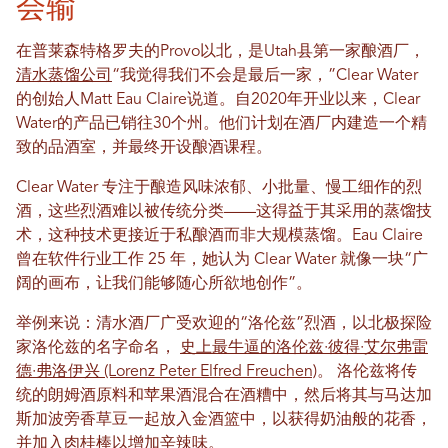
会输
在普莱森特格罗夫的Provo以北，是Utah县第一家酿酒厂，
清水蒸馏公司
“我觉得我们不会是最后一家，”Clear Water
的创始人Matt Eau Claire说道。自2020年开业以来，Clear
Water的产品已销往30个州。他们计划在酒厂内建造一个精
致的品酒室，并最终开设酿酒课程。
Clear Water 专注于酿造风味浓郁、小批量、慢工细作的烈
酒，这些烈酒难以被传统分类——这得益于其采用的蒸馏技
术，这种技术更接近于私酿酒而非大规模蒸馏。Eau Claire
曾在软件行业工作 25 年，她认为 Clear Water 就像一块“广
阔的画布，让我们能够随心所欲地创作”。
举例来说：清水酒厂广受欢迎的“洛伦兹”烈酒，以北极探险
家洛伦兹的名字命名，
史上最牛逼的洛伦兹·彼得·艾尔弗雷
德·弗洛伊兴 (Lorenz Peter Elfred Freuchen)
。
洛伦兹将传
统的朗姆酒原料和苹果酒混合在酒糟中，然后将其与马达加
斯加波旁香草豆一起放入金酒篮中，以获得奶油般的花香，
并加入肉桂棒以增加辛辣味。