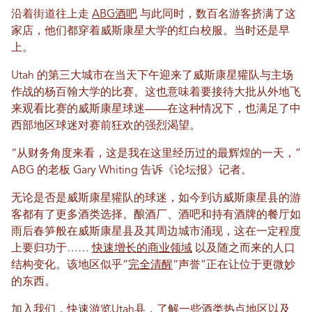
沿着街道往上走
ABG酒吧
与此同时，数百名游客挤满了这
家店，他们都穿着威斯康星大学的红白校服。当时还是早
上。
Utah 的第三大城市在当天下午迎来了威斯康星獾队与主场
作战的杨百翰大学的比赛。这也意味着要接待大批从外地飞
来观看比赛的威斯康星球迷——在这种情况下，也满足了中
西部地区球迷对赛前狂欢的强烈渴望。
“从财务角度来看，这是我在这里经历过的最辉煌的一天，”
ABG 的老板 Gary Whiting 告诉《论坛报》记者。
无论是否是威斯康星獾队的球迷，如今到访威斯康星县的游
客都有了更多酒类选择。酿酒厂、酒吧和持有酒牌的餐厅如
雨后春笋般在威斯康星县及其周边城市涌现，这在一定程度
上要归功于……
快速增长的商业领域
以及随之而来的人口
结构变化。该地区似乎“
完全清醒
“声誉”正在让位于更微妙
的东西。
加入我们，快速游览Utah县，了解一些酒类热点地区以及