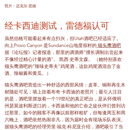
照片：迈克尔·昆德
经卡西迪测试，雷德福认可
虽然伯格可能看起来有点扫兴，但Utah酒吧已经适应了。
向上Provo Canyon 是Sundance山地度假村的
猫头鹰酒吧
据《论坛报》记者报道，那里的调酒师“擅长调制出尝起来
不像经过精心计量的酒”。
凯西·史蒂文森。
（她特别喜欢
猫头鹰酒吧的“辣味史蒂夫”鸡尾酒，这款鸡尾酒混合了金
酒、辣椒酱和黄瓜。）
猫头鹰酒吧营造出一种舒适的西部风情：皮革、铜和再生木
材随处可见；墙上挂着布奇·卡西迪的老照片；最引人注目
的是，酒吧里摆放着一个19世纪的真正吧台，是从怀俄明
州瑟莫波利斯进口的，卡西迪和他的亡命之徒伙伴们曾到访
过那里。如今的顾客不再像以前那样粗犷，但每逢周五和周
六晚上，酒吧依然热闹非凡，因为届时会有现场乐队表演。
据猫头鹰酒吧的经理劳里·福克·科尼亚介绍，酒吧吸引了当