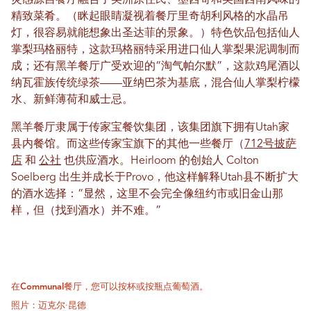
灵感源自餐厅融合了美洲原住民、墨西哥和美国西南风味的
精致菜肴。（眯起眼睛凝视着餐厅里奇胡利风格的水晶吊
灯，很容易就能想象出圣达菲的景象。）特色饮品包括仙人
掌梨玛格丽特，这款玛格丽特采用进口仙人掌梨果泥调制而
成；还有黑羊餐厅广受欢迎的“淘气帕尔默”，这款鸡尾酒以
纳瓦霍族传统绿茶——亚纳巴茶为基底，混合仙人掌梨柠檬
水、新鲜薄荷和威士忌。
黑羊餐厅隶属于传家宝餐饮集团，该集团旗下拥有Utah家
县内餐馆。而这些传家宝旗下的其他一些餐厅（
712号披萨
店
和
公社
也供应酒水。Heirloom 的创始人 Colton
Soelberg 出生并成长于Provo，他这样解释Utah县不断扩大
的酒水选择：“显然，这里不会完全像纽约市或旧金山那
样，但（找到酒水）并不难。”
在Communal餐厅，您可以按杯或按瓶点葡萄酒。
照片：迈克尔·昆德