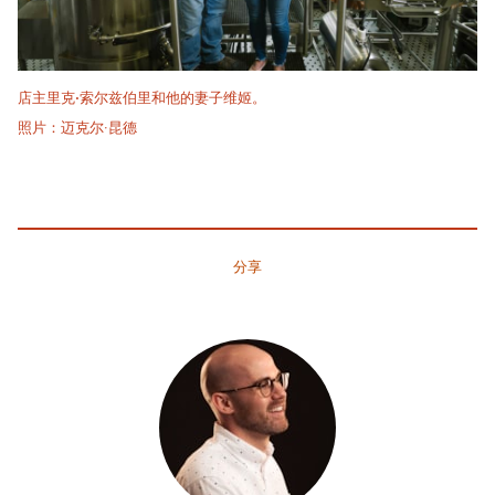
店主里克·索尔兹伯里和他的妻子维姬。
照片：迈克尔·昆德
分享