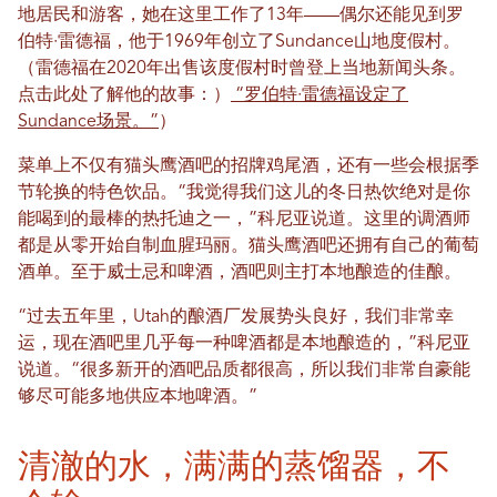
地居民和游客，她在这里工作了13年——偶尔还能见到罗
伯特·雷德福，他于1969年创立了Sundance山地度假村。
（雷德福在2020年出售该度假村时曾登上当地新闻头条。
点击此处了解他的故事：）
“罗伯特·雷德福设定了
Sundance场景。”
）
菜单上不仅有猫头鹰酒吧的招牌鸡尾酒，还有一些会根据季
节轮换的特色饮品。“我觉得我们这儿的冬日热饮绝对是你
能喝到的最棒的热托迪之一，”科尼亚说道。这里的调酒师
都是从零开始自制血腥玛丽。猫头鹰酒吧还拥有自己的葡萄
酒单。至于威士忌和啤酒，酒吧则主打本地酿造的佳酿。
“过去五年里，Utah的酿酒厂发展势头良好，我们非常幸
运，现在酒吧里几乎每一种啤酒都是本地酿造的，”科尼亚
说道。“很多新开的酒吧品质都很高，所以我们非常自豪能
够尽可能多地供应本地啤酒。”
清澈的水，满满的蒸馏器，不