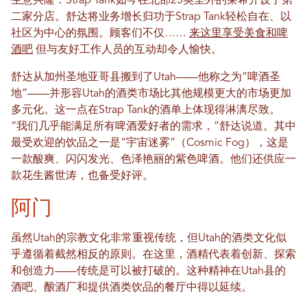
生意兴隆：Strap Tank如今在北部25英里外的莱希开设了第
二家分店。舒达将业务增长归功于Strap Tank轻松自在、以
社区为中心的氛围。顾客们不仅……
来这里享受美食和啤
酒吧
但与友好工作人员的互动却令人愉快。
舒达从加州圣地亚哥县搬到了Utah——他称之为“啤酒圣
地”——并形容Utah的酒类市场比其他规模更大的市场更加
多元化。这一点在Strap Tank的酒单上体现得淋漓尽致。
“我们几乎能满足所有啤酒爱好者的需求，”舒达说道。其中
最受欢迎的饮品之一是“宇宙迷雾”（Cosmic Fog），这是
一款酸爽、闪闪发光、色泽艳丽的紫色啤酒。他们还供应一
款花生酱世涛，也备受好评。
阿门
虽然Utah的宗教文化非常重视传统，但Utah的酒类文化似
乎遵循着截然相反的原则。在这里，酒精代表着创新、探索
和创造力——传统是可以被打破的。这种精神在Utah县的
酒吧、酿酒厂和提供酒类饮品的餐厅中得以延续。