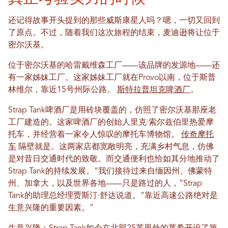
还记得故事开头提到的那些威斯康星人吗？嗯，一切又回到
了原点。不过，随着我们这次旅程的结束，麦迪逊将让位于
密尔沃基。
位于密尔沃基的哈雷戴维森工厂——该品牌的发源地——还
有一家姊妹工厂。这家姊妹工厂就在Provo以南，位于斯普
林维尔，靠近15号州际公路。
斯特拉普坦克啤酒厂
。
Strap Tank啤酒厂是用砖块覆盖的，仿照了密尔沃基那座老
工厂建造的。这家啤酒厂的创始人里克·索尔兹伯里热爱摩
托车，并经营着一家令人惊叹的摩托车博物馆。
传奇摩托
车
隔壁就是。这两家店都宽敞明亮，充满乡村气息，仿佛
是对昔日交通时代的致敬。而交通便利也恰如其分地推动了
Strap Tank的持续发展。“我们接待过来自缅因州、佛蒙特
州、加拿大，以及世界各地——只是路过的人，”Strap
Tank的助理总经理贾斯汀·舒达说道。“靠近高速公路绝对是
生意兴隆的重要因素。”