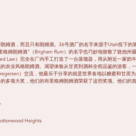
朗姆酒，而且只有朗姆酒。36号酒厂的名字来源于Utah投下的
格姆朗姆酒”（Brigham Rum）的名字也巧妙地致敬了犹他州
eed Law）完全在厂内手工打造了一台蒸馏器，用从附近一家
亮的农业风格朗姆酒。渴望体验从甘蔗到酒杯全程品鉴的游客，
 Gregersen）交流，他最乐于分享的就是世界各地以糖蜜和甘
的多项大奖，他们的布里格姆朗姆酒荣获了这些奖项。他们的首款
厂
Cottonwood Heights