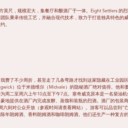
18,000 平方英尺，规模宏大，集餐厅和酿酒厂于一体。Eight Settle
酒团队秉承传统工艺，并融合现代技术，致力于打造独具特色的
预约。
，我费了不少周折，甚至走了几条弯路才找到这家隐藏在工业园
Sedgwick）位于米德维尔（Midvale）的隐秘酒厂绝对值得。
为周二至周六上午10点至下午7点。塞奇威克原本是一名柴油
豪地提供在酒厂内完成发酵、蒸馏和装瓶的烈酒。酒厂的包装商
周六则对公众开放（参观时间请查看网站）。游客可以品尝到“亡命之
陈年朗姆酒、香料朗姆酒和咖啡朗姆酒。他们还生产一种复古的