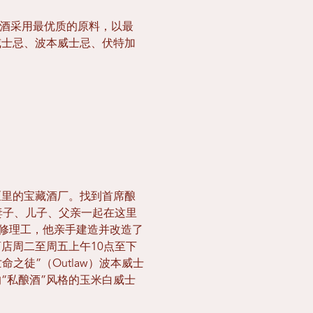
rs 的烈酒采用最优质的原料，以最
威士忌、波本威士忌、伏特加
区里的宝藏酒厂。找到首席酿
他和妻子、儿子、父亲一起在这里
机修理工，他亲手建造并改造了
店周二至周五上午10点至下
徒”（Outlaw）波本威士
“私酿酒”风格的玉米白威士