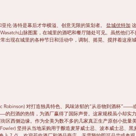
和亚伦·洛特是幕后才华横溢、创意无限的策划者。
盐城伏特加
这
ity著名的Wasatch山脉图案，在城里的酒吧和餐厅随处可见。虽然
经常出现在城里的各种节日和活动中，调制、摇晃、搅拌着这座
ic Robinson) 对打造独具特色、风味浓郁的“从谷物到酒杯”——或
—的烈酒的热情，为酒厂赢得了国际声誉。这家规模虽小却实力雄
糖屋街区西侧边缘。作为全美为数不多的几家真正生产原创小批量
es Fowler) 坚持从当地采购用于酿造麦芽威士忌、波本威士忌