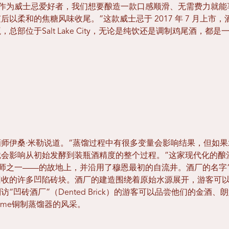
示：“作为威士忌爱好者，我们想要酿造一款口感顺滑、无需费力就能享
以柔和的焦糖风味收尾。”这款威士忌于 2017 年 7 月上市，酒
总部位于Salt Lake City，无论是纯饮还是调制鸡尾酒，都
酒师伊桑·米勒说道。“蒸馏过程中有很多变量会影响结果，但如
会影响从初始发酵到装瓶酒精度的整个过程。”这家现代化的酿酒厂
酒师之一——的故地上，并沿用了穆恩最初的自流井。酒厂的名字“凹砖酒
回收的许多凹陷砖块。酒厂的建造围绕着原始水源展开，游客可
“凹砖酒厂”（Dented Brick）的游客可以品尝他们的金酒
dome铜制蒸馏器的风采。