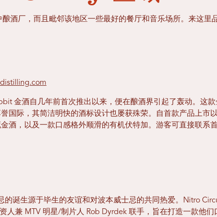
最多的集中酿酒厂，而且毗邻该地区一些最好的餐厅和音乐场所。来这
istilling.com
g 的 Jack Rabbit 金酒自几年前首次推出以来，便在酿酒界引起了
享誉国际，其简洁明快的酒标设计也屡获殊荣。自首款产品上市
酒，以及一款口感格外顺滑的有机伏特加。游客可直接联系首席酿酒师 C
的诞生源于毕生的友谊和对波本威士忌的共同热爱。Nitro Circus
trana 与投资人兼 MTV 明星/制片人 Rob Dyrdek 联手，旨在打