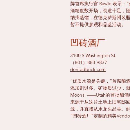
牌首席执行官 Rawle 表
酒精度数开场，劲道十足，随后
纳州蒸馏，在德克萨斯州装瓶，
暂不提供参观和品鉴活动。
凹砖酒厂
3100 S Washington St.
（801）883-9837
dentedbrick.com
“优质水源是关键，”首席酿
添加剂过多、矿物质过少，就
Moon）——Utah的首批酿
来源于从这片土地上旧宅邸
源，并直接从水龙头品尝。到访
“凹砖酒厂”定制的精美Ven