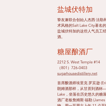
盐城伏特加
挚友兼联合创始人杰西·法勒
术风格的Salt Lake C
盐城伏特加的这些人气员工
酒。
糖屋酿酒厂
2212 S. West Temple #14
（801）726-0403
sugarhousedistillery.net
首席酿酒师埃里克·罗宾逊 (Er
朗姆酒那样，从甘蔗到酒杯—
Lake，坐落在历史悠久的
酒厂老板詹姆斯·福勒 (Jam