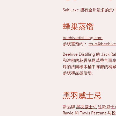
Salt Lake 拥有全州
蜂巢蒸馏
beehivedistilling.com
参观需预约：
tours@beehived
Beehive Distillin
和浓郁的花香鼠尾草香气而
烤的法国橡木桶中陈酿的桶藏金
参观和品鉴活动。
黑羽威士忌
新品牌
黑羽威士忌
这款威士忌
Rawle 和 Travis Pas