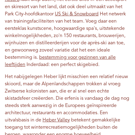
en skiresort van het land, dat ook deel uitmaakt van het
Park City-hoofdkantoor
US Ski & Snowboard
Het netwerk
van trainingsfaciliteiten van het team. Voeg daar een
eersteklas kunstscene, hoogwaardige spa's, uitstekende
winkelmogelijkheden, zo'n 150 restaurants, brouwerijen,
wijnhuizen en distilleerderijen voor de après-ski aan toe,
en gewoonweg zoveel variatie dat het een ideale
bestemming is.
bestemming voor gezinnen van alle
leeftijden
Inderdaad: een perfect skigebied.
Het nabijgelegen Heber lijkt misschien een relatief nieuw
skioord, maar de Alpenlandschappen trokken al vroeg
Zwitserse kolonisten aan, die er al snel een echte
skistadsfeer creëerden. Die erfenis is vandaag de dag nog
steeds sterk aanwezig in de Europees geïnspireerde
architectuur, restaurants en accommodaties. Een
uitvalsbasis in de
Heber Valley
betekent gemakkelijke
toegang tot winterrecreatiemogelijkheden buiten de
bergen, waaronder een enorme hoeveelheid