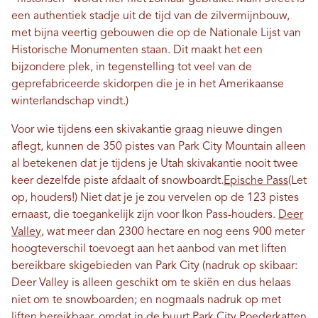
een authentiek stadje uit de tijd van de zilvermijnbouw,
met bijna veertig gebouwen die op de Nationale Lijst van
Historische Monumenten staan. Dit maakt het een
bijzondere plek, in tegenstelling tot veel van de
geprefabriceerde skidorpen die je in het Amerikaanse
winterlandschap vindt.)
Voor wie tijdens een skivakantie graag nieuwe dingen
aflegt, kunnen de 350 pistes van Park City Mountain alleen
al betekenen dat je tijdens je Utah skivakantie nooit twee
keer dezelfde piste afdaalt of snowboardt.
Epische Pass
(Let
op, houders!) Niet dat je je zou vervelen op de 123 pistes
ernaast, die toegankelijk zijn voor Ikon Pass-houders.
Deer
Valley
, wat meer dan 2300 hectare en nog eens 900 meter
hoogteverschil toevoegt aan het aanbod van met liften
bereikbare skigebieden van Park City (nadruk op skibaar:
Deer Valley is alleen geschikt om te skiën en dus helaas
niet om te snowboarden; en nogmaals nadruk op met
liften bereikbaar, omdat in de buurt
Park City Poederkatten