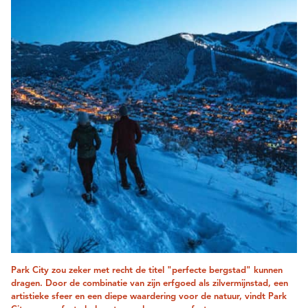
Park City zou zeker met recht de titel "perfecte bergstad" kunnen
dragen. Door de combinatie van zijn erfgoed als zilvermijnstad, een
artistieke sfeer en een diepe waardering voor de natuur, vindt Park