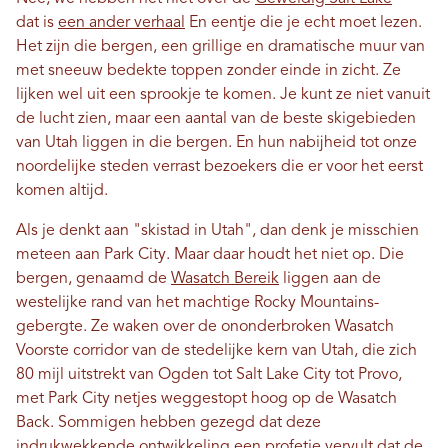
dat is
een ander verhaal
En eentje die je echt moet lezen.
Het zijn die bergen, een grillige en dramatische muur van
met sneeuw bedekte toppen zonder einde in zicht. Ze
lijken wel uit een sprookje te komen. Je kunt ze niet vanuit
de lucht zien, maar een aantal van de beste skigebieden
van Utah liggen in die bergen. En hun nabijheid tot onze
noordelijke steden verrast bezoekers die er voor het eerst
komen altijd.
Als je denkt aan "skistad in Utah", dan denk je misschien
meteen aan Park City. Maar daar houdt het niet op. Die
bergen, genaamd de
Wasatch Bereik
liggen aan de
westelijke rand van het machtige Rocky Mountains-
gebergte. Ze waken over de ononderbroken Wasatch
Voorste corridor van de stedelijke kern van Utah, die zich
80 mijl uitstrekt van Ogden tot Salt Lake City tot Provo,
met Park City netjes weggestopt hoog op de Wasatch
Back. Sommigen hebben gezegd dat deze
indrukwekkende ontwikkeling een profetie vervult dat de