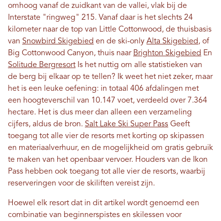
omhoog vanaf de zuidkant van de vallei, vlak bij de
Interstate "ringweg" 215. Vanaf daar is het slechts 24
kilometer naar de top van Little Cottonwood, de thuisbasis
van
Snowbird Skigebied
en de ski-only
Alta Skigebied
, of
Big Cottonwood Canyon, thuis naar
Brighton Skigebied
En
Solitude Bergresort
Is het nuttig om alle statistieken van
de berg bij elkaar op te tellen? Ik weet het niet zeker, maar
het is een leuke oefening: in totaal 406 afdalingen met
een hoogteverschil van 10.147 voet, verdeeld over 7.364
hectare. Het is dus meer dan alleen een verzameling
cijfers, aldus de bron.
Salt Lake Ski Super Pass
Geeft
toegang tot alle vier de resorts met korting op skipassen
en materiaalverhuur, en de mogelijkheid om gratis gebruik
te maken van het openbaar vervoer. Houders van de Ikon
Pass hebben ook toegang tot alle vier de resorts, waarbij
reserveringen voor de skiliften vereist zijn.
Hoewel elk resort dat in dit artikel wordt genoemd een
combinatie van beginnerspistes en skilessen voor