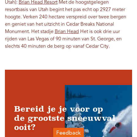
Utah):
Brian Head Resort
Met de hoogstgelegen
resortbasis van Utah begint het pas echt op 2927 meter
hoogte. Verken 240 hectare verspreid over twee bergen
en geniet van het uitzicht in Cedar Breaks National
Monument. Het stadje
Brian Head
Het is ook drie uur
rijden van Las Vegas of 90 minuten van St. George, en
slechts 40 minuten de berg op vanaf Cedar City.
Bereid je je voor op
de grootste sneeuwval
ooit?