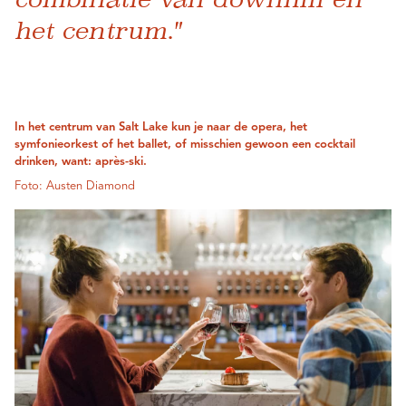
het centrum."
In het centrum van Salt Lake kun je naar de opera, het
symfonieorkest of het ballet, of misschien gewoon een cocktail
drinken, want: après-ski.
Foto: Austen Diamond