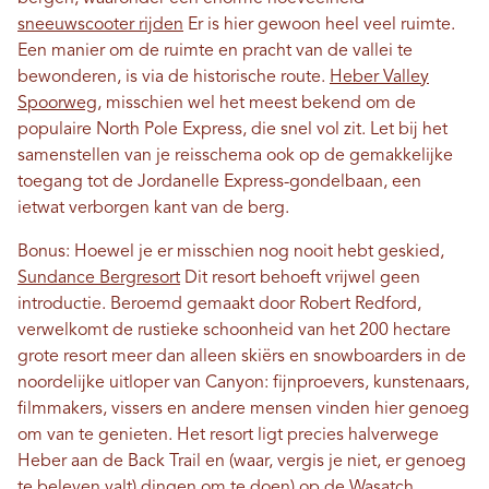
sneeuwscooter rijden
Er is hier gewoon heel veel ruimte.
Een manier om de ruimte en pracht van de vallei te
bewonderen, is via de historische route.
Heber Valley
Spoorweg
, misschien wel het meest bekend om de
populaire North Pole Express, die snel vol zit. Let bij het
samenstellen van je reisschema ook op de gemakkelijke
toegang tot de Jordanelle Express-gondelbaan, een
ietwat verborgen kant van de berg.
Bonus: Hoewel je er misschien nog nooit hebt geskied,
Sundance Bergresort
Dit resort behoeft vrijwel geen
introductie. Beroemd gemaakt door Robert Redford,
verwelkomt de rustieke schoonheid van het 200 hectare
grote resort meer dan alleen skiërs en snowboarders in de
noordelijke uitloper van Canyon: fijnproevers, kunstenaars,
filmmakers, vissers en andere mensen vinden hier genoeg
om van te genieten. Het resort ligt precies halverwege
Heber aan de Back Trail en (waar, vergis je niet, er genoeg
te beleven valt)
dingen om te doen
) op de Wasatch