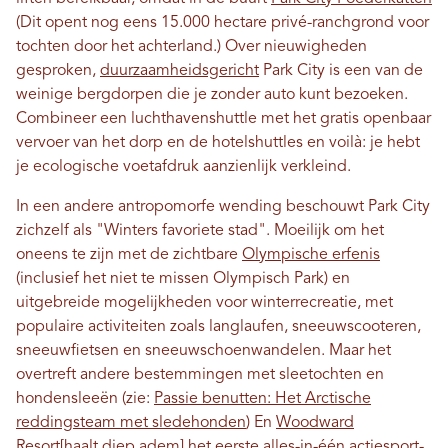
(Dit opent nog eens 15.000 hectare privé-ranchgrond voor
tochten door het achterland.) Over nieuwigheden
gesproken,
duurzaamheidsgericht
Park City is een van de
weinige bergdorpen die je zonder auto kunt bezoeken.
Combineer een luchthavenshuttle met het gratis openbaar
vervoer van het dorp en de hotelshuttles en voilà: je hebt
je ecologische voetafdruk aanzienlijk verkleind.
In een andere antropomorfe wending beschouwt Park City
zichzelf als "Winters favoriete stad". Moeilijk om het
oneens te zijn met de zichtbare
Olympische erfenis
(inclusief het niet te missen Olympisch Park) en
uitgebreide mogelijkheden voor winterrecreatie, met
populaire activiteiten zoals langlaufen, sneeuwscooteren,
sneeuwfietsen en sneeuwschoenwandelen. Maar het
overtreft andere bestemmingen met sleetochten en
hondensleeën (zie:
Passie benutten: Het Arctische
reddingsteam met sledehonden
) En
Woodward
Resort
[haalt diep adem] het eerste alles-in-één actiesport-