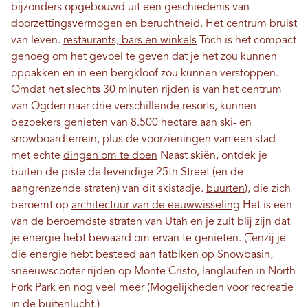
bijzonders opgebouwd uit een geschiedenis van
doorzettingsvermogen en beruchtheid. Het centrum bruist
van leven.
restaurants, bars en winkels
Toch is het compact
genoeg om het gevoel te geven dat je het zou kunnen
oppakken en in een bergkloof zou kunnen verstoppen.
Omdat het slechts 30 minuten rijden is van het centrum
van Ogden naar drie verschillende resorts, kunnen
bezoekers genieten van 8.500 hectare aan ski- en
snowboardterrein, plus de voorzieningen van een stad
met echte
dingen om te doen
Naast skiën, ontdek je
buiten de piste de levendige 25th Street (en de
aangrenzende straten) van dit skistadje.
buurten
), die zich
beroemt op
architectuur van de eeuwwisseling
Het is een
van de beroemdste straten van Utah en je zult blij zijn dat
je energie hebt bewaard om ervan te genieten. (Tenzij je
die energie hebt besteed aan fatbiken op Snowbasin,
sneeuwscooter rijden op Monte Cristo, langlaufen in North
Fork Park en
nog veel meer
(Mogelijkheden voor recreatie
in de buitenlucht.)