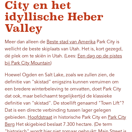
City en het
idyllische Heber
Valley
Meer dan alleen de
Beste stad van Amerika
Park City is
wellicht de beste skiplaats van Utah. Het is, kort gezegd,
dé plek om te skiën in Utah. (Lees:
Een dag op de pistes
bij Park City Mountain
)
Hoewel Ogden en Salt Lake, zoals we zullen zien, de
definitie van "skistad" enigszins kunnen verruimen om
een ​​bredere winterbeleving te omvatten, doet Park City
dat ook, maar belichaamt tegelijkertijd de klassieke
definitie van "skistad". De stoellift genaamd "Town Lift"?
Dat is een directe verbinding tussen lager gelegen
gebieden.
Hoofdstraat
in historische Park City en
Park City
Berg
Het skigebied beslaat 7.300 hectare. (De term
"historisch" wordt hier niet zomaar gebruikt: Main Street is