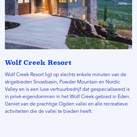
Wolf Creek Resort
Wolf Creek Resort ligt op slechts enkele minuten van de
skigebieden Snowbasin, Powder Mountain en Nordic
Valley en is een luxe verhuurbedrijf dat gespecialiseerd is
in privé-eigendommen in het Wolf Creek-gebied in Eden.
Geniet van de prachtige Ogden vallei en alle recreatieve
activiteiten die de vallei te bieden heeft.