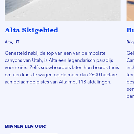
Alta Skigebied
B
Alta, UT
Brig
Genesteld nabij de top van een van de mooiste
Gel
canyons van Utah, is Alta een legendarisch paradijs
Can
voor skiërs. Zelfs snowboarders laten hun boards thuis
inc
om een ​​kans te wagen op de meer dan 2600 hectare
ter
aan befaamde pistes van Alta met 118 afdalingen.
bes
een
ber
BINNEN EEN UUR: