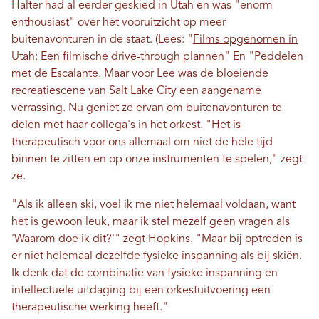
Halter had al eerder geskied in Utah en was "enorm
enthousiast" over het vooruitzicht op meer
buitenavonturen in de staat. (Lees: "
Films opgenomen in
Utah: Een filmische drive-through plannen
" En "
Peddelen
met de Escalante.
Maar voor Lee was de bloeiende
recreatiescene van Salt Lake City een aangename
verrassing. Nu geniet ze ervan om buitenavonturen te
delen met haar collega's in het orkest. "Het is
therapeutisch voor ons allemaal om niet de hele tijd
binnen te zitten en op onze instrumenten te spelen," zegt
ze.
"Als ik alleen ski, voel ik me niet helemaal voldaan, want
het is gewoon leuk, maar ik stel mezelf geen vragen als
'Waarom doe ik dit?'" zegt Hopkins. "Maar bij optreden is
er niet helemaal dezelfde fysieke inspanning als bij skiën.
Ik denk dat de combinatie van fysieke inspanning en
intellectuele uitdaging bij een orkestuitvoering een
therapeutische werking heeft."