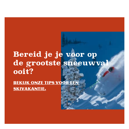
Bereid je je voor op
de grootste sneeuwval
ooit?
Bekijk onze tips voor een
skivakantie.