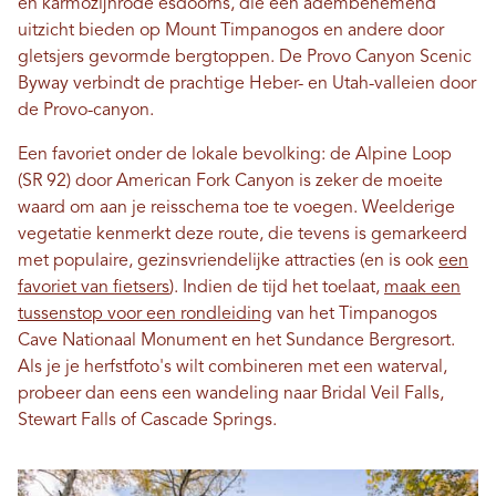
en karmozijnrode esdoorns, die een adembenemend
uitzicht bieden op Mount Timpanogos en andere door
gletsjers gevormde bergtoppen. De Provo Canyon Scenic
Byway verbindt de prachtige Heber- en Utah-valleien door
de Provo-canyon.
Een favoriet onder de lokale bevolking: de Alpine Loop
(SR 92) door American Fork Canyon is zeker de moeite
waard om aan je reisschema toe te voegen. Weelderige
vegetatie kenmerkt deze route, die tevens is gemarkeerd
met populaire, gezinsvriendelijke attracties (en is ook
een
favoriet van fietsers
). Indien de tijd het toelaat,
maak een
tussenstop voor een rondleiding
van het Timpanogos
Cave Nationaal Monument en het Sundance Bergresort.
Als je je herfstfoto's wilt combineren met een waterval,
probeer dan eens een wandeling naar Bridal Veil Falls,
Stewart Falls of Cascade Springs.