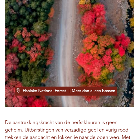
Fishlake National Forest
| Meer dan alleen bossen
De aantrekkingskracht van de herfstkleuren is geen
geheim. Uitbarstingen van verzadigd geel en vurig rood
trekken de aandacht en lokken je naar de open weg. Met