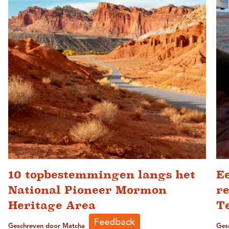
10 topbestemmingen langs het
E
National Pioneer Mormon
re
Heritage Area
T
Geschreven door Matcha
Ges