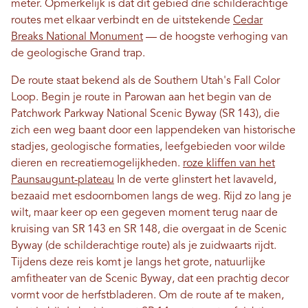
meter. Opmerkelijk is dat dit gebied drie schilderachtige
routes met elkaar verbindt en de uitstekende
Cedar
Breaks National Monument
— de hoogste verhoging van
de geologische Grand trap.
De route staat bekend als de Southern Utah's Fall Color
Loop. Begin je route in Parowan aan het begin van de
Patchwork Parkway National Scenic Byway (SR 143), die
zich een weg baant door een lappendeken van historische
stadjes, geologische formaties, leefgebieden voor wilde
dieren en recreatiemogelijkheden.
roze kliffen van het
Paunsaugunt-plateau
In de verte glinstert het lavaveld,
bezaaid met esdoornbomen langs de weg. Rijd zo lang je
wilt, maar keer op een gegeven moment terug naar de
kruising van SR 143 en SR 148, die overgaat in de Scenic
Byway (de schilderachtige route) als je zuidwaarts rijdt.
Tijdens deze reis komt je langs het grote, natuurlijke
amfitheater van de Scenic Byway, dat een prachtig decor
vormt voor de herfstbladeren. Om de route af te maken,