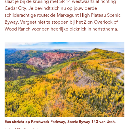
slaat je bij de kruising met SR 14 westwaarts af richting
Cedar City. Je bevindt zich nu op jouw derde
schilderachtige route: de Markagunt High Plateau Scenic
Byway. Vergeet niet te stoppen bij het Zion Overlook of
Wood Ranch voor een heerlijke picknick in herfstthema.
Een uitzicht op Patchwork Parkway, Scenic Byway 143 van Utah.