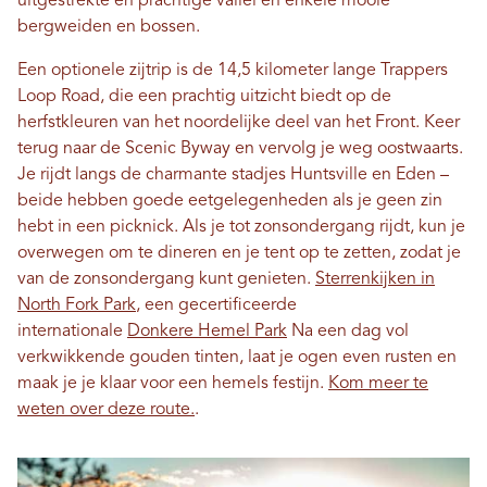
uitgestrekte en prachtige vallei en enkele mooie
bergweiden en bossen.
Een optionele zijtrip is de 14,5 kilometer lange Trappers
Loop Road, die een prachtig uitzicht biedt op de
herfstkleuren van het noordelijke deel van het Front. Keer
terug naar de Scenic Byway en vervolg je weg oostwaarts.
Je rijdt langs de charmante stadjes Huntsville en Eden –
beide hebben goede eetgelegenheden als je geen zin
hebt in een picknick. Als je tot zonsondergang rijdt, kun je
overwegen om te dineren en je tent op te zetten, zodat je
van de zonsondergang kunt genieten.
Sterrenkijken in
North Fork Park
, een gecertificeerde
internationale
Donkere Hemel Park
Na een dag vol
verkwikkende gouden tinten, laat je ogen even rusten en
maak je je klaar voor een hemels festijn.
Kom meer te
weten over deze route.
.