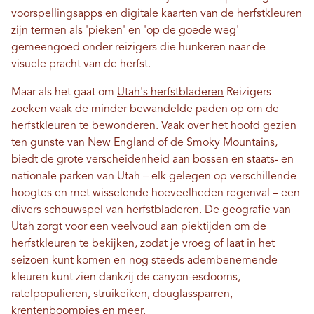
voorspellingsapps en digitale kaarten van de herfstkleuren
zijn termen als 'pieken' en 'op de goede weg'
gemeengoed onder reizigers die hunkeren naar de
visuele pracht van de herfst.
Maar als het gaat om
Utah's herfstbladeren
Reizigers
zoeken vaak de minder bewandelde paden op om de
herfstkleuren te bewonderen. Vaak over het hoofd gezien
ten gunste van New England of de Smoky Mountains,
biedt de grote verscheidenheid aan bossen en staats- en
nationale parken van Utah – elk gelegen op verschillende
hoogtes en met wisselende hoeveelheden regenval – een
divers schouwspel van herfstbladeren. De geografie van
Utah zorgt voor een veelvoud aan piektijden om de
herfstkleuren te bekijken, zodat je vroeg of laat in het
seizoen kunt komen en nog steeds adembenemende
kleuren kunt zien dankzij de canyon-esdoorns,
ratelpopulieren, struikeiken, douglassparren,
krentenboompjes en meer.