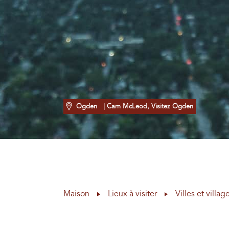
Ogden
| Cam McLeod, Visitez Ogden
Maison
Lieux à visiter
Villes et villag