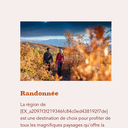
Randonnée
La région de
[EX_a2097f3f219346fc84c0ed438192f7de]
est une destination de choix pour profiter de
tous les magnifiques paysages qu'offre la