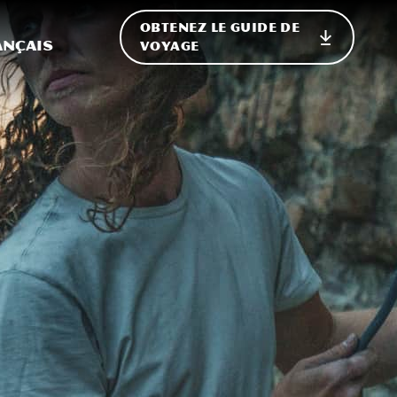
OBTENEZ LE GUIDE DE
ur le site
ler vers l'international
ançais
VOYAGE