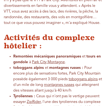
Il n'y a pas que le VTT à Park City. Aventures en plein air et
divertissements en famille vous y attendent. « Après le
VTT, vous avez accès à des lacs, des rivières, la pêche, la
randonnée, des restaurants, des vols en montgolfière…
tout ce que vous pouvez imaginer », m'a expliqué House.
Activités du complexe
hôtelier :
Remontées mécaniques panoramiques
et
tours en
gondole
à
Park City Montagne
.
toboggans alpins
et
montagnes russes :
Pour
encore plus de sensations fortes, Park City Mountain
possède également 3 000 pieds
toboggans alpins
et
d'un mile de long
montagnes russes
qui atteignent
des vitesses allant jusqu'à 40 km/h
Tyroliennes :
Ceux qui n'ont pas le vertige peuvent
essayer
ZipRider
, l'une des tyroliennes du complexe