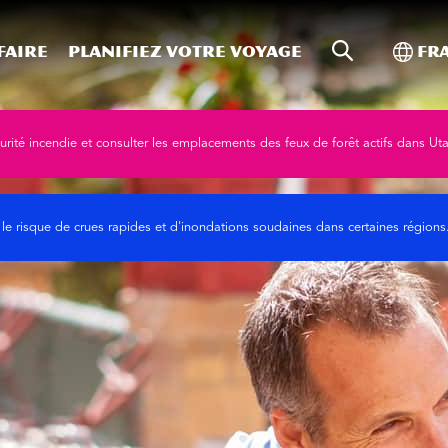
Recherche s
Bascu
faire
Planifiez votre voyage
Fr
curité incendie et consulter les emplacements des feux de forêt actifs dans Ut
 le risque de crues rapides et d'inondations soudaines dans certaines région