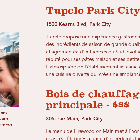
Tupelo Park City 
1500 Kearns Blvd, Park City
Tupelo propose une expérience gastronom
des ingrédients de saison de grande quali
et agrémentée d'influences du Sud, évolue a
réputé pour ses pâtes maison et ses petites
L'atmosphère de l'établissement se caract
une cuisine ouverte qui crée une ambiance
Bois de chauffag
principale - $$$
 une
z une
306, rue Main, Park City
une vue
Le menu de Firewood on Main met à l'honn
revisitée. Élaborés à partir d'ingrédients l