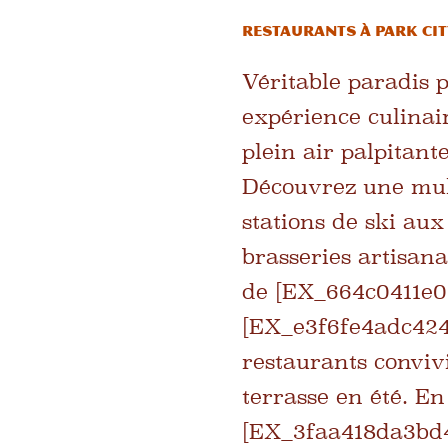
Restaurants à Park Ci
Véritable paradis 
expérience culinair
plein air palpitan
Découvrez une mult
stations de ski au
brasseries artisana
de [EX_664c0411e0
[EX_e3f6fe4adc4249
restaurants convivi
terrasse en été. En
[EX_3faa418da3bd4