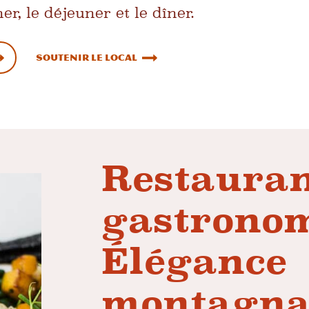
er, le déjeuner et le dîner.
Soutenir le local
Restaura
gastrono
Élégance
montagna