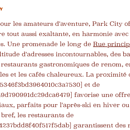
ty
pour les amateurs d'aventure, Park City o
e tout aussi exaltante, en harmonie avec 
tes. Une promenade le long de
Rue princip
itude d'adresses incontournables, des b
x restaurants gastronomiques de renom, e
les et les cafés chaleureux. La proximité 
5346f3bd3964010c3a7530] et de
d790991dc29dca6479] favorise une offre 
aux, parfaits pour l'après-ski en hiver ou
 bref, les restaurants de
237bdd8f40f517f5dab] garantissent des r