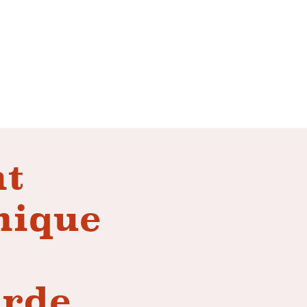
nt
mique
rde