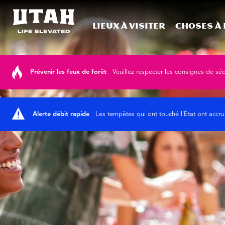
Lieux à visiter
Choses à 
Skip to content
Prévenir les feux de forêt
Veuillez respecter les consignes de sé
Alerte débit rapide
Les tempêtes qui ont touché l'État ont accru