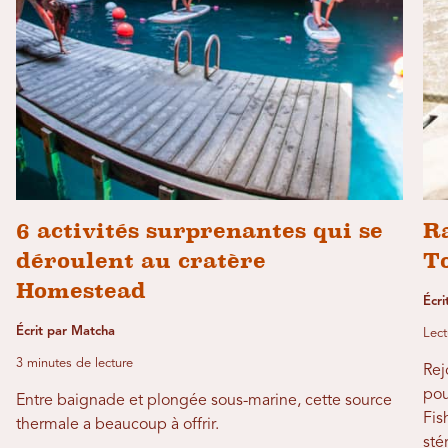
6 activités surprenantes qui se
Ra
déroulent au cratère
T
Homestead
Écr
Écrit par Matcha
Lect
3 minutes de lecture
Rej
pou
Entre baignade et plongée sous-marine, cette source
Fis
thermale a beaucoup à offrir.
sté