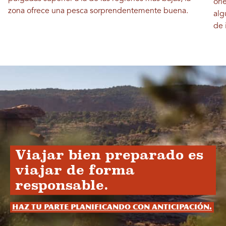
ori
zona ofrece una pesca sorprendentemente buena.
alg
de 
Viajar bien preparado es
viajar de forma
responsable.
Haz tu parte planificando con anticipación.