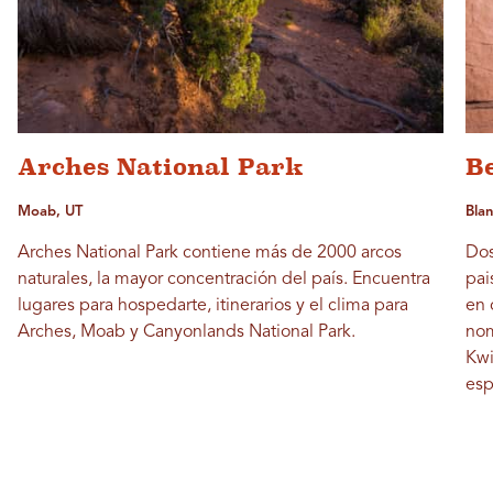
Arches National Park
B
Moab, UT
Blan
Arches National Park contiene más de 2000 arcos
Dos
naturales, la mayor concentración del país. Encuentra
pai
lugares para hospedarte, itinerarios y el clima para
en 
Arches, Moab y Canyonlands National Park.
nom
Kwi
esp