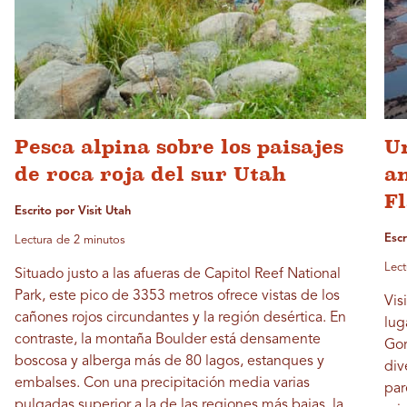
Pesca alpina sobre los paisajes
Un
de roca roja del sur Utah
an
F
Escrito por Visit Utah
Escr
Lectura de 2 minutos
Lect
Situado justo a las afueras de Capitol Reef National
Park, este pico de 3353 metros ofrece vistas de los
Vis
cañones rojos circundantes y la región desértica. En
lug
contraste, la montaña Boulder está densamente
Gor
boscosa y alberga más de 80 lagos, estanques y
div
embalses. Con una precipitación media varias
par
pulgadas superior a la de las regiones más bajas, la