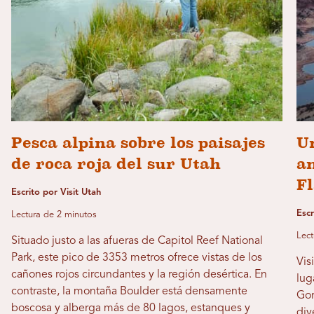
Pesca alpina sobre los paisajes
Un
de roca roja del sur Utah
an
F
Escrito por Visit Utah
Escr
Lectura de 2 minutos
Lect
Situado justo a las afueras de Capitol Reef National
Park, este pico de 3353 metros ofrece vistas de los
Vis
cañones rojos circundantes y la región desértica. En
lug
contraste, la montaña Boulder está densamente
Gor
boscosa y alberga más de 80 lagos, estanques y
div