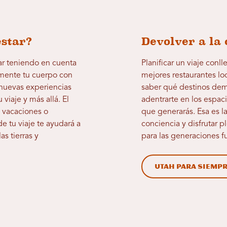
estar?
Devolver a la
nar teniendo en cuenta
Planificar un viaje conl
lmente tu cuerpo con
mejores restaurantes loc
y nuevas experiencias
saber qué destinos dema
viaje y más allá. El
adentrarte en los espac
s vacaciones o
que generarás. Esa es la
de tu viaje te ayudará a
conciencia y disfrutar 
s tierras y
para las generaciones fu
Utah Para siemp