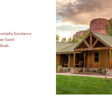
 montaña Sundance
el Swell
 Moab