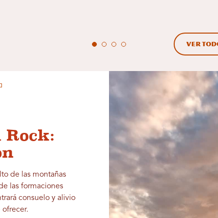
Ver tod
d Rock:
ón
lto de las montañas
 de las formaciones
trará consuelo y alivio
 ofrecer.