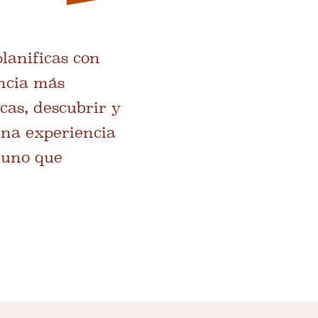
lanificas con
encia más
icas, descubrir y
 una experiencia
s uno que