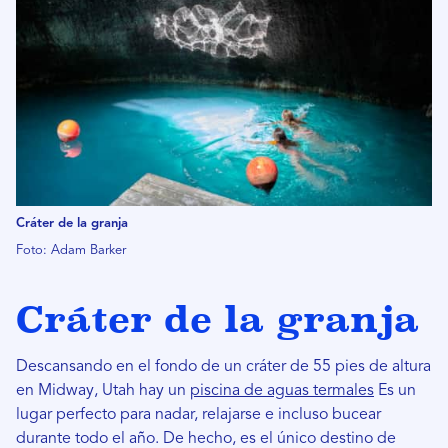
Cráter de la granja
Foto: Adam Barker
Cráter de la granja
Descansando en el fondo de un cráter de 55 pies de altura
en Midway, Utah hay un
piscina de aguas termales
Es un
lugar perfecto para nadar, relajarse e incluso bucear
durante todo el año. De hecho, es el único destino de