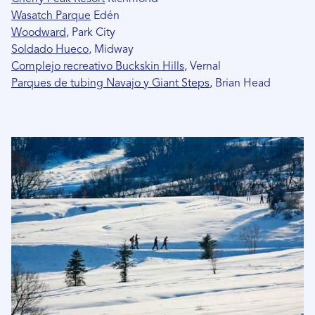
Wasatch Parque
Edén
Woodward
, Park City
Soldado Hueco
, Midway
Complejo recreativo Buckskin Hills
, Vernal
Parques de tubing Navajo y Giant Steps
, Brian Head