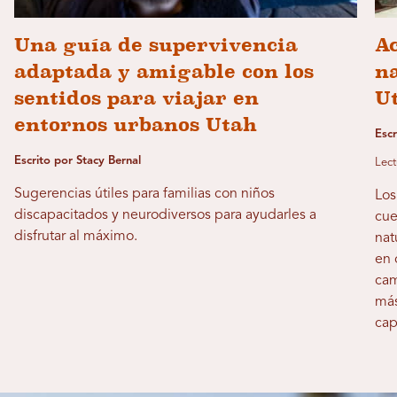
Una guía de supervivencia
Ac
adaptada y amigable con los
n
sentidos para viajar en
U
entornos urbanos Utah
Escr
Escrito por Stacy Bernal
Lect
Sugerencias útiles para familias con niños
Los
discapacitados y neurodiversos para ayudarles a
cue
disfrutar al máximo.
nat
en 
cam
más
cap