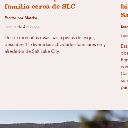
familia cerca de SLC
bi
S
Escrito por Matcha
Escr
Lectura de 4 minutos
Lect
Desde montañas rusas hasta pistas de esquí,
descubre 11 divertidas actividades familiares en y
Eas
alrededor de Salt Lake City.
des
Pon
con
Can
sem
par