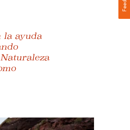
n la ayuda
cando
 Naturaleza
como