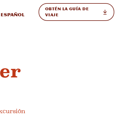
OBTÉN LA GUÍA DE
 en el sitio
ternar Internacional
Español
VIAJE
her
xcursión