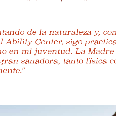
utando de la naturaleza y, co
l Ability Center, sigo practi
mo en mi juventud. La Madre
gran sanadora, tanto física 
ente."