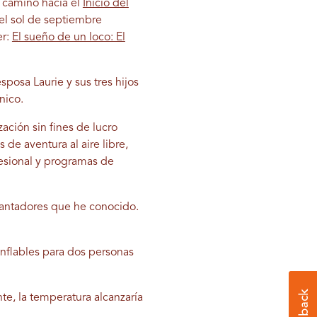
el camino hacia el
Inicio del
el sol de septiembre
er:
El sueño de un loco: El
sposa Laurie y sus tres hijos
único.
ción sin fines de lucro
de aventura al aire libre,
fesional y programas de
ncantadores que he conocido.
inflables para dos personas
e, la temperatura alcanzaría