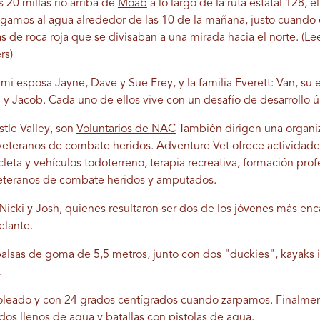
 20 millas río arriba de
Moab
a lo largo de la ruta estatal 128, 
gamos al agua alrededor de las 10 de la mañana, justo cuando 
s de roca roja que se divisaban a una mirada hacia el norte. (Le
rs
)
i esposa Jayne, Dave y Sue Frey, y la familia Everett: Van, su e
y Jacob. Cada uno de ellos vive con un desafío de desarrollo 
stle Valley, son
Voluntarios de NAC
También dirigen una organiza
eteranos de combate heridos. Adventure Vet ofrece actividades 
eta y vehículos todoterreno, terapia recreativa, formación pro
 veteranos de combate heridos y amputados.
 Nicki y Josh, quienes resultaron ser dos de los jóvenes más e
elante.
 balsas de goma de 5,5 metros, junto con dos "duckies", kayaks 
.
soleado y con 24 grados centígrados cuando zarpamos. Finalment
idos llenos de agua y batallas con pistolas de agua.