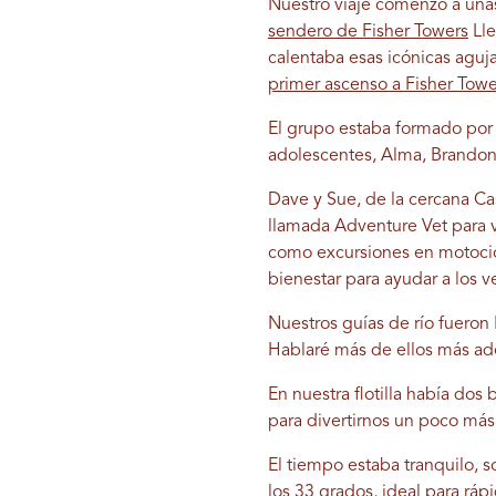
Nuestro viaje comenzó a unas
sendero de Fisher Towers
Lle
calentaba esas icónicas aguja
primer ascenso a Fisher Towe
El grupo estaba formado por m
adolescentes, Alma, Brandon 
Dave y Sue, de la cercana Ca
llamada Adventure Vet para v
como excursiones en motocicl
bienestar para ayudar a los
Nuestros guías de río fueron
Hablaré más de ellos más ad
En nuestra flotilla había dos
para divertirnos un poco más
El tiempo estaba tranquilo, 
los 33 grados, ideal para ráp