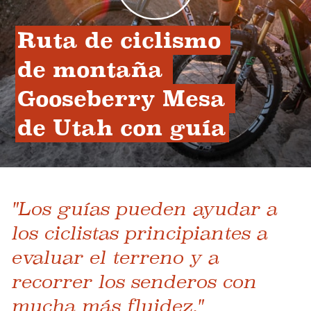
Ruta de ciclismo 
de montaña 
Gooseberry Mesa 
de Utah con guía
"Los guías pueden ayudar a
los ciclistas principiantes a
evaluar el terreno y a
recorrer los senderos con
mucha más fluidez."