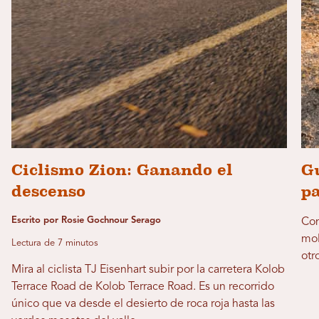
Ciclismo Zion: Ganando el
Gu
descenso
pa
Escrito por Rosie Gochnour Serago
Con
mol
Lectura de 7 minutos
otr
Mira al ciclista TJ Eisenhart subir por la carretera Kolob
Terrace Road de Kolob Terrace Road. Es un recorrido
único que va desde el desierto de roca roja hasta las